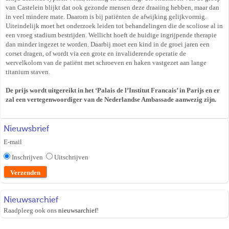
van Castelein blijkt dat ook gezonde mensen deze draaiing hebben, maar dan
in veel mindere mate. Daarom is bij patiënten de afwijking gelijkvormig.
Uiteindelijk moet het onderzoek leiden tot behandelingen die de scoliose al in
een vroeg stadium bestrijden. Wellicht hoeft de huidige ingrijpende therapie
dan minder ingezet te worden. Daarbij moet een kind in de groei jaren een
corset dragen, of wordt via een grote en invaliderende operatie de
wervelkolom van de patiënt met schroeven en haken vastgezet aan lange
titanium staven.
De prijs wordt uitgereikt in het ‘Palais de l’Institut Francais’ in Parijs en er
zal een vertegen­woordiger van de Nederlandse Ambassade aanwezig zijn.
Nieuwsbrief
E-mail
Inschrijven
Uitschrijven
Nieuwsarchief
Raadpleeg ook ons
nieuwsarchief
!