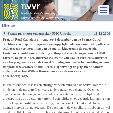
Nieuws
Franse prijs voor onderzoeker UMC Utrecht
18-12-2006
Prof. dr. René Castelein ontvangt op 8 december van de Franse Cotrel
Stichting een prijs voor zijn wetenschappelijk onderzoek naar idiopathische
scoliose, een verkromming van de rug bij kinderen in de puberteit.
Castelein is hoofd van de afdeling orthopaedische chirurgie van het UMC
Utrecht. De prijs is een onderzoekssubsidie van 25.000 euro en is onderdeel
van het programma van de Cotrel Stichting om nieuwe behandelingen voor
idiopathische scoliose te stimuleren. Hij ontvangt de prijs mede namens
onderzoeker Jan Willem Kouwenhoven en de rest van zijn
onderzoeksgroep.
Idiopathische scoliose is een ernstige verkromming van de wervelkolom die
kinderen in de groei treft en waarvan de oorzaak onbekend is. Over het
algemeen gaat het om gezonde kinderen, meestal meisjes, die tijdens de
groeispurt in de puberteit in korte tijd een lelijke en ongezonde kromming van
de rug krijgen. Problemen met de rug, maar ook met het hart en de longen
kunnen hiervan het gevolg zijn. De bochten in de wervelkolom hebben vrijwel
altijd dezelfde typisch vorm, richting en draaiing. Uit onderzoek van de groep