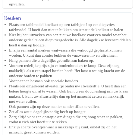
opvullen.
Keuken
Plaats een tafelmodel koelkast op een tafeltje of op een diepvries
tafelmodel. U hoeft dan niet te bukken om iets uit de koelkast te halen.
Kies bij het uitzoeken van een nieuwe koelkast voor een model waar het
onderste gedeelte een diepvriesgedeelte is. Alle dagelijkse levensmiddelen
heeft u dan op hoogte.
Er zijn een aantal merken vaatwassers die verhoogd geplaatst kunnen
worden. U kunt dan zonder bukken de vaatwasser in- en uitruimen.
Hang pannen die u dagelijks gebruikt aan haken op.
Voor een redelijke prijs zijn er bordenhouders te koop. Deze zijn erg
makkelijk als u een stapel borden heeft. Het kost u weinig kracht om de
onderste borden te pakken.
Voor pannen bestaan ook speciale houders.
Plaats een omgekeerd afwasteiltje onder uw afwasteiltje. U heeft dan een
betere hoogte om af te wassen. Ook kunt u een doucheslang aan uw kraan
maken. U kunt uw afwasteiltje dan op het aanrecht zetten en makkelijk
met water vullen.
Ook pannen zijn op deze manier zonder tillen te vullen.
Zet alles wat u dagelijks nodig heeft op hoogte.
Zorg altijd voor een opstapje om dingen die erg hoog staan te pakken,
zodat u zich niet hoeft uit te rekken
Er zijn aparte oventjes waar u makkelijk bij kunt, omdat zij op het
aanrecht gezet kunnen worden.