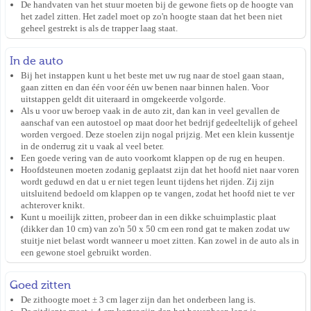
De handvaten van het stuur moeten bij de gewone fiets op de hoogte van
het zadel zitten. Het zadel moet op zo'n hoogte staan dat het been niet
geheel gestrekt is als de trapper laag staat.
In de auto
Bij het instappen kunt u het beste met uw rug naar de stoel gaan staan,
gaan zitten en dan één voor één uw benen naar binnen halen. Voor
uitstappen geldt dit uiteraard in omgekeerde volgorde.
Als u voor uw beroep vaak in de auto zit, dan kan in veel gevallen de
aanschaf van een autostoel op maat door het bedrijf gedeeltelijk of geheel
worden vergoed. Deze stoelen zijn nogal prijzig. Met een klein kussentje
in de onderrug zit u vaak al veel beter.
Een goede vering van de auto voorkomt klappen op de rug en heupen.
Hoofdsteunen moeten zodanig geplaatst zijn dat het hoofd niet naar voren
wordt geduwd en dat u er niet tegen leunt tijdens het rijden. Zij zijn
uitsluitend bedoeld om klappen op te vangen, zodat het hoofd niet te ver
achterover knikt.
Kunt u moeilijk zitten, probeer dan in een dikke schuimplastic plaat
(dikker dan 10 cm) van zo'n 50 x 50 cm een rond gat te maken zodat uw
stuitje niet belast wordt wanneer u moet zitten. Kan zowel in de auto als in
een gewone stoel gebruikt worden.
Goed zitten
De zithoogte moet ± 3 cm lager zijn dan het onderbeen lang is.