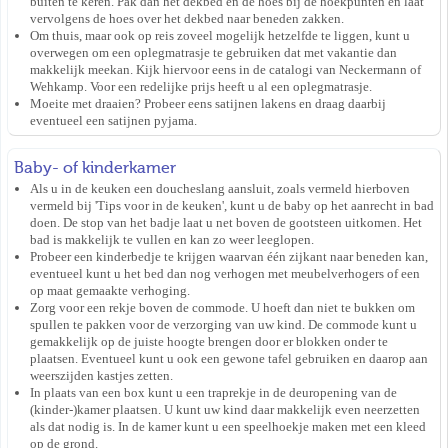
buiten te keren. Pak dan het dekbed en de hoes bij de hoekpunten en laat
vervolgens de hoes over het dekbed naar beneden zakken.
Om thuis, maar ook op reis zoveel mogelijk hetzelfde te liggen, kunt u
overwegen om een oplegmatrasje te gebruiken dat met vakantie dan
makkelijk meekan. Kijk hiervoor eens in de catalogi van Neckermann of
Wehkamp. Voor een redelijke prijs heeft u al een oplegmatrasje.
Moeite met draaien? Probeer eens satijnen lakens en draag daarbij
eventueel een satijnen pyjama.
Baby- of kinderkamer
Als u in de keuken een doucheslang aansluit, zoals vermeld hierboven
vermeld bij 'Tips voor in de keuken', kunt u de baby op het aanrecht in bad
doen. De stop van het badje laat u net boven de gootsteen uitkomen. Het
bad is makkelijk te vullen en kan zo weer leeglopen.
Probeer een kinderbedje te krijgen waarvan één zijkant naar beneden kan,
eventueel kunt u het bed dan nog verhogen met meubelverhogers of een
op maat gemaakte verhoging.
Zorg voor een rekje boven de commode. U hoeft dan niet te bukken om
spullen te pakken voor de verzorging van uw kind. De commode kunt u
gemakkelijk op de juiste hoogte brengen door er blokken onder te
plaatsen. Eventueel kunt u ook een gewone tafel gebruiken en daarop aan
weerszijden kastjes zetten.
In plaats van een box kunt u een traprekje in de deuropening van de
(kinder-)kamer plaatsen. U kunt uw kind daar makkelijk even neerzetten
als dat nodig is. In de kamer kunt u een speelhoekje maken met een kleed
op de grond.