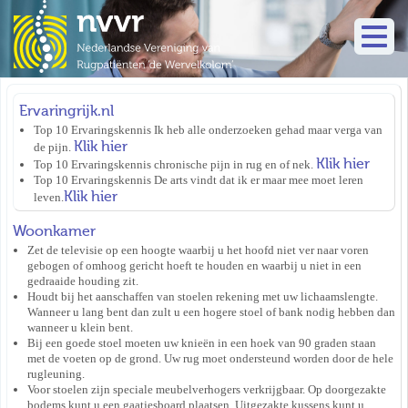
Ervaringrijk.nl
Top 10 Ervaringskennis Ik heb alle onderzoeken gehad maar verga van
Klik hier
de pijn.
Klik hier
Top 10 Ervaringskennis chronische pijn in rug en of nek.
Top 10 Ervaringskennis De arts vindt dat ik er maar mee moet leren
Klik hier
leven.
Woonkamer
Zet de televisie op een hoogte waarbij u het hoofd niet ver naar voren
gebogen of omhoog gericht hoeft te houden en waarbij u niet in een
gedraaide houding zit.
Houdt bij het aanschaffen van stoelen rekening met uw lichaamslengte.
Wanneer u lang bent dan zult u een hogere stoel of bank nodig hebben dan
wanneer u klein bent.
Bij een goede stoel moeten uw knieën in een hoek van 90 graden staan
met de voeten op de grond. Uw rug moet ondersteund worden door de hele
rugleuning.
Voor stoelen zijn speciale meubelverhogers verkrijgbaar. Op doorgezakte
bodems kunt u een gaatjesboard plaatsen. Uitgezakte kussens kunt u