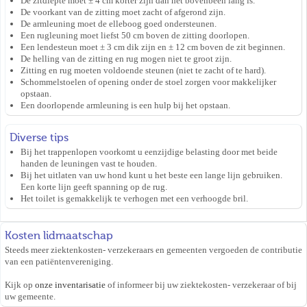
De zitdiepte moet ± 4 cm korter zijn dan het bovenbeen lang is.
De voorkant van de zitting moet zacht of afgerond zijn.
De armleuning moet de elleboog goed ondersteunen.
Een rugleuning moet liefst 50 cm boven de zitting doorlopen.
Een lendesteun moet ± 3 cm dik zijn en ± 12 cm boven de zit beginnen.
De helling van de zitting en rug mogen niet te groot zijn.
Zitting en rug moeten voldoende steunen (niet te zacht of te hard).
Schommelstoelen of opening onder de stoel zorgen voor makkelijker
opstaan.
Een doorlopende armleuning is een hulp bij het opstaan.
Diverse tips
Bij het trappenlopen voorkomt u eenzijdige belasting door met beide
handen de leuningen vast te houden.
Bij het uitlaten van uw hond kunt u het beste een lange lijn gebruiken.
Een korte lijn geeft spanning op de rug.
Het toilet is gemakkelijk te verhogen met een verhoogde bril.
Kosten lidmaatschap
Steeds meer ziektenkosten- verzekeraars en gemeenten vergoeden de contributie
van een patiëntenvereniging.
Kijk op
onze inventar­isatie
of informeer bij uw ziekte­kosten- verzeke­raar of bij
uw gemeente.