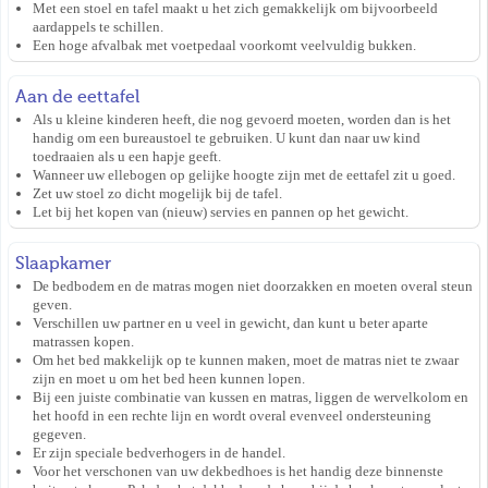
Met een stoel en tafel maakt u het zich gemakkelijk om bijvoorbeeld
aardappels te schillen.
Een hoge afvalbak met voetpedaal voorkomt veelvuldig bukken.
Aan de eettafel
Als u kleine kinderen heeft, die nog gevoerd moeten, worden dan is het
handig om een bureaustoel te gebruiken. U kunt dan naar uw kind
toedraaien als u een hapje geeft.
Wanneer uw ellebogen op gelijke hoogte zijn met de eettafel zit u goed.
Zet uw stoel zo dicht mogelijk bij de tafel.
Let bij het kopen van (nieuw) servies en pannen op het gewicht.
Slaapkamer
De bedbodem en de matras mogen niet doorzakken en moeten overal steun
geven.
Verschillen uw partner en u veel in gewicht, dan kunt u beter aparte
matrassen kopen.
Om het bed makkelijk op te kunnen maken, moet de matras niet te zwaar
zijn en moet u om het bed heen kunnen lopen.
Bij een juiste combinatie van kussen en matras, liggen de wervelkolom en
het hoofd in een rechte lijn en wordt overal evenveel ondersteuning
gegeven.
Er zijn speciale bedverhogers in de handel.
Voor het verschonen van uw dekbedhoes is het handig deze binnenste