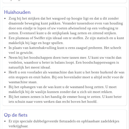
Huishouden
Zorg bij het strijken dat het wasgoed op hoogte ligt en dat u dit zonder
draaiende beweging kunt pakken. Verander tussendoor even van houding
door een eindje te lopen of uw voeten afwisselend op een verhoging te
zetten. Eventueel kunt u de strijkplank laag zetten en zittend strijken.
Een plumeau of Swiffer zijn ideaal om te stoffen. Ze zijn statisch en u kunt
makkelijk bij lage en hoge spullen.
In plaats van kattenbakvulling kunt u eens zaagsel proberen. Het scheelt
veel in gewicht.
Neem bij het boodschappen doen twee tassen mee. U kunt uw vracht dan
verdelen, waardoor u beter in balans loopt. Een boodschappenwagen is
natuurlijk het meest ideaal.
Heeft u een voorlader als wasmachine dan kunt u het beste hurkend de was
erin stoppen en eruit halen. Bij een bovenlader moet u altijd recht voor de
wasmachine staan.
Bij het ophangen van de was kunt u de wasmand hoog zetten. U moet
makkelijk bij de waslijn kunnen zonder dat u zich uit moet rekken.
Bij het ramen zemen is het handig de emmer hoog te zetten. U kunt beter
iets schuin naar voren werken dan recht boven het hoofd.
Op de fiets
Er zijn speciale dubbelgeveerde fietszadels en opblaasbare zadeldekjes
verkrijgbaar.