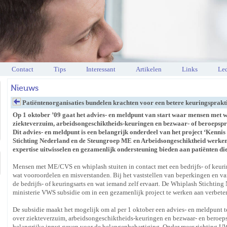
Contact
Tips
Interessant
Artikelen
Links
Led
Nieuws
Patiëntenorganisaties bundelen krachten voor een betere keuringsprakt
Op 1 oktober ’09 gaat het advies- en meldpunt van start waar mensen met
ziekteverzuim, arbeidsongeschiktheids-keuringen en bezwaar- of beroepspr
Dit advies- en meldpunt is een belangrijk onderdeel van het project ‘Kenni
Stichting Nederland en de Steungroep ME en Arbeidsongeschiktheid werken 
expertise uitwisselen en gezamenlijk ondersteuning bieden aan patiënten d
Mensen met ME/CVS en whiplash stuiten in contact met een bedrijfs- of keuri
wat vooroordelen en misverstanden. Bij het vaststellen van beperkingen en va
de bedrijfs- of keuringsarts en wat iemand zelf ervaart. De Whiplash Sticht
ministerie VWS subsidie om in een gezamenlijk project te werken aan verbeter
De subsidie maakt het mogelijk om al per 1 oktober een advies- en meldpun
over ziekteverzuim, arbeidsongeschiktheids-keuringen en bezwaar- en beroep
belangrijke input geven voor de belangenbehartiging. Onder meer richting UWV,