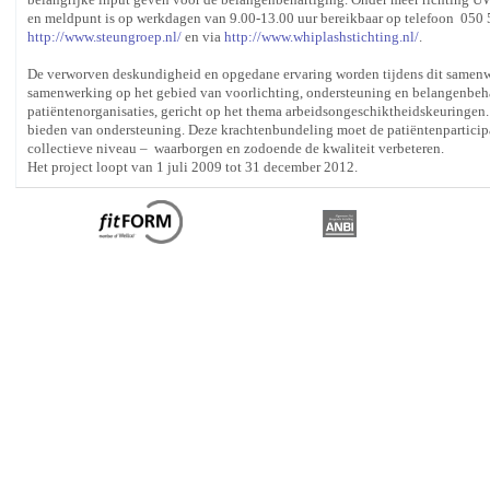
en meldpunt is op werkdagen van 9.00-13.00 uur bereikbaar op telefoon 050 
http://www.steungroep.nl/
en via
http://www.whiplashstichting.nl/
.
De verworven deskundigheid en opgedane ervaring worden tijdens dit samenwe
samenwerking op het gebied van voorlichting, ondersteuning en belangenbehar
patiëntenorganisaties, gericht op het thema arbeidsongeschiktheidskeuringen.
bieden van ondersteuning. Deze krachtenbundeling moet de patiëntenparticipat
collectieve niveau – waarborgen en zodoende de kwaliteit verbeteren.
Het project loopt van 1 juli 2009 tot 31 december 2012.