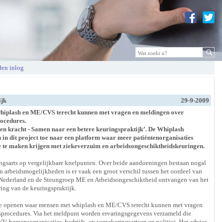
en inlog
ijk
29-9-2009
 whiplash en ME/CVS terecht kunnen met vragen en meldingen over
ocedures.
s en kracht - Samen naar een betere keuringspraktijk’. De Whiplash
in dit project toe naar een platform waar meer patiëntenorganisaties
ie te maken krijgen met ziekeverzuim en arbeidsongeschiktheidskeuringen.
ngsarts op vergelijkbare knelpunten. Over beide aandoeningen bestaan nogal
n arbeidsmogelijkheden is er vaak een groot verschil tussen het oordeel van
ing Nederland en de Steungroep ME en Arbeidsongeschiktheid ontvangen van het
ing van de keuringspraktijk.
t te openen waar mensen met whiplash en ME/CVS terecht kunnen met vragen
sprocedures. Via het meldpunt worden ervaringsgegevens verzameld die
 beroepsorganisaties, bedrijfs- en verzekeringsartsen en politici. Het advies-