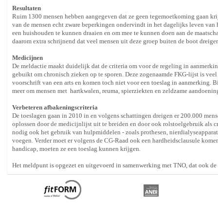
Resultaten
Ruim 1300 mensen hebben aangegeven dat ze geen tegemoetkoming gaan krijge
van de mensen echt zware beperkingen ondervindt in het dagelijks leven van 
een huishouden te kunnen draaien en om mee te kunnen doen aan de maatschapp
daarom extra schrijnend dat veel mensen uit deze groep buiten de boot dreigen
Medicijnen
De meldactie maakt duidelijk dat de criteria om voor de regeling in aanmerki
gebuikt om chronisch zieken op te sporen. Deze zogenaamde FKG-lijst is veel 
voorschrift van een arts en komen toch niet voor een toeslag in aanmerking. Bi
meer om mensen met hartkwalen, reuma, spierziekten en zeldzame aandoenin
Verbeteren afbakeningscriteria
De toeslagen gaan in 2010 in en volgens schattingen dreigen er 200.000 mense
oplossen door de medicijnlijst uit te breiden en door ook rolstoelgebruik als c
nodig ook het gebruik van hulpmiddelen - zoals prothesen, nierdialyseapparatu
voegen. Verder moet er volgens de CG-Raad ook een hardheidsclausule komen.
handicap, moeten ze een toeslag kunnen krijgen.
Het meldpunt is opgezet en uitgevoerd in samenwerking met TNO, dat ook de r