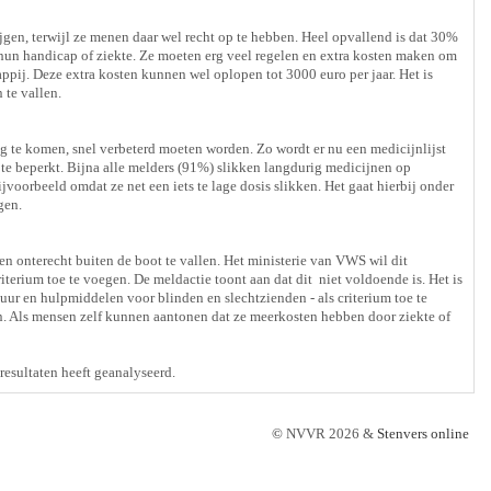
n, terwijl ze menen daar wel recht op te hebben. Heel opvallend is dat 30%
hun handicap of ziekte. Ze moeten erg veel regelen en extra kosten maken om
ij. Deze extra kosten kunnen wel oplopen tot 3000 euro per jaar. Het is
 te vallen.
ng te komen, snel verbeterd moeten worden. Zo wordt er nu een medicijnlijst
te beperkt. Bijna alle melders (91%) slikken langdurig medicijnen op
jvoorbeeld omdat ze net een iets te lage dosis slikken. Het gaat hierbij onder
gen.
n onterecht buiten de boot te vallen. Het ministerie van VWS wil dit
riterium toe te voegen. De meldactie toont aan dat dit niet voldoende is. Het is
ur en hulpmiddelen voor blinden en slechtzienden - als criterium toe te
 Als mensen zelf kunnen aantonen dat ze meerkosten hebben door ziekte of
esultaten heeft geanalyseerd.
©
NVVR 2026 &
Stenvers online