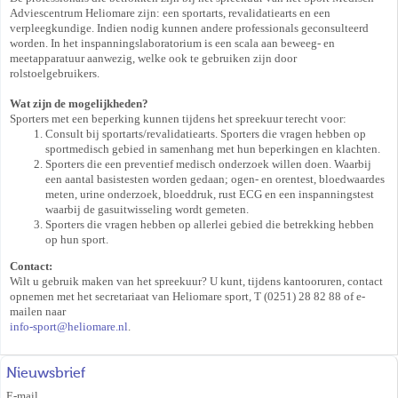
Adviescentrum Heliomare zijn: een sportarts, revalidatiearts en een
verpleegkundige. Indien nodig kunnen andere professionals geconsulteerd
worden. In het inspanningslaboratorium is een scala aan beweeg- en
meetapparatuur aanwezig, welke ook te gebruiken zijn door
rolstoelgebruikers.
Wat zijn de mogelijkheden?
Sporters met een beperking kunnen tijdens het spreekuur terecht voor:
Consult bij sportarts/revalidatiearts. Sporters die vragen hebben op
sportmedisch gebied in samenhang met hun beperkingen en klachten.
Sporters die een preventief medisch onderzoek willen doen. Waarbij
een aantal basistesten worden gedaan; ogen- en orentest, bloedwaardes
meten, urine onderzoek, bloeddruk, rust ECG en een inspanningstest
waarbij de gasuitwisseling wordt gemeten.
Sporters die vragen hebben op allerlei gebied die betrekking hebben
op hun sport.
Contact:
Wilt u gebruik maken van het spreekuur? U kunt, tijdens kantooruren, contact
opnemen met het secretariaat van Heliomare sport, T (0251) 28 82 88 of e-
mailen naar
info-sport
@
heliomare.nl
.
Nieuwsbrief
E-mail