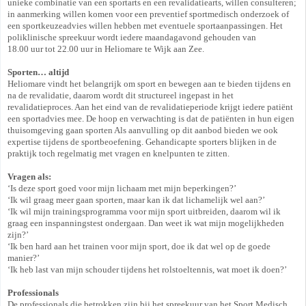
unieke combinatie van een sportarts en een revalidatiearts, willen consulteren;
in aanmerking willen komen voor een preventief sportmedisch onderzoek of
een sportkeuzeadvies willen hebben met eventuele sportaanpassingen. Het
poliklinische spreekuur wordt iedere maandagavond gehouden van
18.00 uur tot 22.00 uur in Heliomare te Wijk aan Zee.
Sporten… altijd
Heliomare vindt het belangrijk om sport en bewegen aan te bieden tijdens en
na de revalidatie, daarom wordt dit structureel ingepast in het
revalidatieproces. Aan het eind van de revalidatieperiode krijgt iedere patiënt
een sportadvies mee. De hoop en verwachting is dat de patiënten in hun eigen
thuisomgeving gaan sporten Als aanvulling op dit aanbod bieden we ook
expertise tijdens de sportbeoefening. Gehandicapte sporters blijken in de
praktijk toch regelmatig met vragen en knelpunten te zitten.
Vragen als:
‘Is deze sport goed voor mijn lichaam met mijn beperkingen?’
‘Ik wil graag meer gaan sporten, maar kan ik dat lichamelijk wel aan?’
‘Ik wil mijn trainingsprogramma voor mijn sport uitbreiden, daarom wil ik
graag een inspanningstest ondergaan. Dan weet ik wat mijn mogelijkheden
zijn?’
‘Ik ben hard aan het trainen voor mijn sport, doe ik dat wel op de goede
manier?’
‘Ik heb last van mijn schouder tijdens het rolstoeltennis, wat moet ik doen?’
Professionals
De professionals die betrokken zijn bij het spreekuur van het Sport Medisch