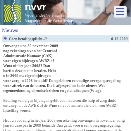
Nieuws
Geen betalingsplicht...?
6-12-2009
Ontvangt u na 30 november 2009
nog rekeningen van het Centraal
Administratie Kantoor (CAK)
voor eigen bijdragen AWBZ of
Wmo uit het jaar 2008? Dan
hoeft u deze niet te betalen. Hebt
u in 2009 uw eigen bijdragen
voor zorg in 2008 betaald? Dan geldt een eenmalige overgangsregeling
voor aftrek van de kosten. Dit is afgesproken in de nieuwe Wet
tegemoetkoming chronisch zieken en gehandicapten (Wtcg).
Betaling van eigen bijdragen geldt voor iedereen die hulp of zorg thuis
ontvangt uit de AWBZ of de Wmo en voor mensen die die in een AWBZ-
instelling wonen.
Hebt u voor zorg in het jaar 2008 een rekening ontvangen in november vorig
jaar en deze pas in 2009 betaald? Dan geldt voor u een overgangsregeling.
U hebt deze eigen bijdrage niet meer als aftrekpost kunnen opvoeren bij de