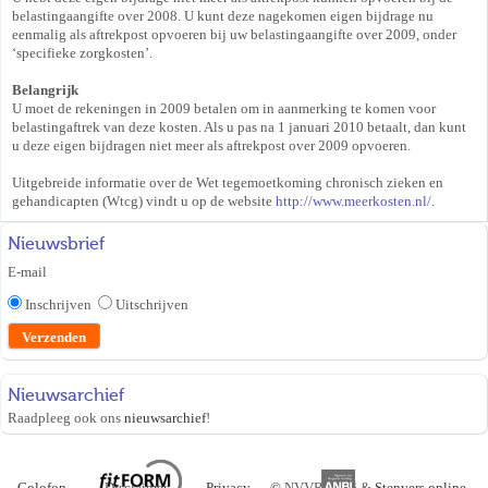
belastingaangifte over 2008. U kunt deze nagekomen eigen bijdrage nu
eenmalig als aftrekpost opvoeren bij uw belastingaangifte over 2009, onder
‘specifieke zorgkosten’.
Belangrijk
U moet de rekeningen in 2009 betalen om in aanmerking te komen voor
belastingaftrek van deze kosten. Als u pas na 1 januari 2010 betaalt, dan kunt
u deze eigen bijdragen niet meer als aftrekpost over 2009 opvoeren.
Uitgebreide informatie over de Wet tegemoetkoming chronisch zieken en
gehandicapten (Wtcg) vindt u op de website
http://www.meerkosten.nl/
.
Nieuwsbrief
E-mail
Inschrijven
Uitschrijven
Nieuwsarchief
Raadpleeg ook ons
nieuwsarchief
!
Colofon
Disclaimer
Privacy
©
NVVR 2026 &
Stenvers online