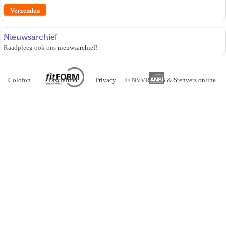
Nieuwsarchief
Raadpleeg ook ons
nieuwsarchief
!
Colofon
Disclaimer
Privacy
©
NVVR 2026 &
Stenvers online