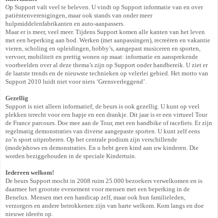
Op Support valt veel te beleven. U vindt op Support informatie van en over
patiëntenverenigingen, maar ook stands van onder meer
hulpmiddelenfabrikanten en auto-aanpassers.
Maar er is meer, veel meer. Tijdens Support komen alle kanten van het leven
met een beperking aan bod. Werken (met aanpassingen), recreëren en vakantie
vieren, scholing en opleidingen, hobby’s, aangepast musiceren en sporten,
vervoer, mobiliteit en prettig wonen op maat: informatie en aansprekende
voorbeelden over al deze thema’s zijn op Support onder handbereik. U ziet er
de laatste trends en de nieuwste technieken op velerlei gebied. Het motto van
Support 2010 luidt niet voor niets ‘Grensverleggend’.
Gezellig
Support is niet alleen informatief; de beurs is ook gezellig. U kunt op veel
plekken terecht voor een hapje en een drankje. Dit jaar is er een virtueel Tour
de France parcours. Doe mee aan de Tour, met een handbike of racefiets. Er zijn
regelmatig demonstraties van diverse aangepaste sporten. U kunt zelf eens
zo’n sport uitproberen. Op het centrale podium zijn verschillende
(mode)shows en demonstraties. En u hebt geen kind aan uw kinderen. Die
worden beziggehouden in de speciale Kindertuin.
Iedereen welkom!
De beurs Support mocht in 2008 ruim 25.000 bezoekers verwelkomen en is
daarmee het grootste evenement voor mensen met een beperking in de
Benelux. Mensen met een handicap zelf, maar ook hun familieleden,
verzorgers en andere betrokkenen zijn van harte welkom. Kom langs en doe
nieuwe ideeën op.