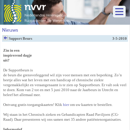
Nieuws
Support Beurs
3-5-2010
Zin in een
inspirerend dagje
uit?
De Supportbeurs is
de beurs die grensverleggend wil zijn voor mensen met een beperking. Zo’n
beetje alles wat het leven met een handicap of chronische ziekte
vergemakkelijkt en veraangenaamt is te zien op Supportbeurs. Er valt ook veel
te doen. Kom van 2 tot en met 5 juni 2010 naar de Jaarbeurs in Utrecht en
beleef het allemaal mee.
Ontvang gratis toegangskaarten! Klik
hier
om uw kaarten te bestellen.
Wij staan in het Chronisch zieken en Gehandicapten Raad Paviljoen (CG-
Raad). Daar presenteren wij ons samen met 35 andere patiëntenorganisaties.
Informatief