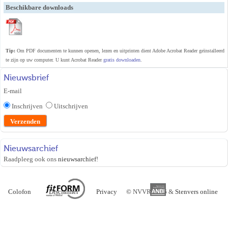
Beschikbare downloads
Tip:
Om PDF documenten te kunnen openen, lezen en uitprinten dient Adobe Acrobat Reader geïnstalleerd
te zijn op uw computer. U kunt Acrobat Reader
gratis downloaden
.
Nieuwsbrief
E-mail
Inschrijven
Uitschrijven
Nieuwsarchief
Raadpleeg ook ons
nieuwsarchief
!
Colofon
Disclaimer
Privacy
©
NVVR 2026 &
Stenvers online