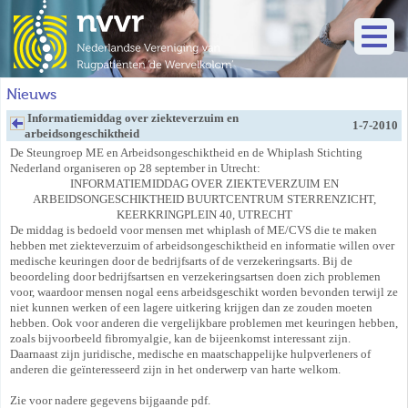
Nieuws
Informatiemiddag over ziekteverzuim en
1-7-2010
arbeidsongeschiktheid
De Steungroep ME en Arbeidsongeschiktheid en de Whiplash Stichting
Nederland organiseren op 28 september in Utrecht:
INFORMATIEMIDDAG OVER ZIEKTEVERZUIM EN
ARBEIDSONGESCHIKTHEID BUURTCENTRUM STERRENZICHT,
KEERKRINGPLEIN 40, UTRECHT
De middag is bedoeld voor mensen met whiplash of ME/CVS die te maken
hebben met ziekteverzuim of arbeidsongeschiktheid en informatie willen over
medische keuringen door de bedrijfsarts of de verzekeringsarts. Bij de
beoordeling door bedrijfsartsen en verzekeringsartsen doen zich problemen
voor, waardoor mensen nogal eens arbeidsgeschikt worden bevonden terwijl ze
niet kunnen werken of een lagere uitkering krijgen dan ze zouden moeten
hebben. Ook voor anderen die vergelijkbare problemen met keuringen hebben,
zoals bijvoorbeeld fibromyalgie, kan de bijeenkomst interessant zijn.
Daarnaast zijn juridische, medische en maatschappelijke hulpverleners of
anderen die geïnteresseerd zijn in het onderwerp van harte welkom.
Zie voor nadere gegevens bijgaande pdf.