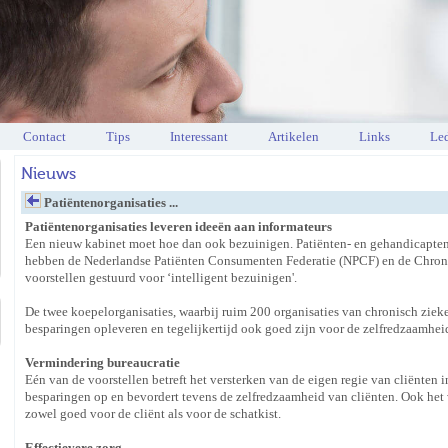
Contact
Tips
Interessant
Artikelen
Links
Led
Nieuws
Patiëntenorganisaties ...
Patiëntenorganisaties leveren ideeën aan informateurs
Een nieuw kabinet moet hoe dan ook bezuinigen. Patiënten- en gehandicaptenor
hebben de Nederlandse Patiënten Consumenten Federatie (NPCF) en de Chron
voorstellen gestuurd voor ‘intelligent bezuinigen'.
De twee koepelorganisaties, waarbij ruim 200 organisaties van chronisch ziek
besparingen opleveren en tegelijkertijd ook goed zijn voor de zelfredzaamhei
Vermindering bureaucratie
Eén van de voorstellen betreft het versterken van de eigen regie van cliënten i
besparingen op en bevordert tevens de zelfredzaamheid van cliënten. Ook het v
zowel goed voor de cliënt als voor de schatkist.
Effectievere zorg