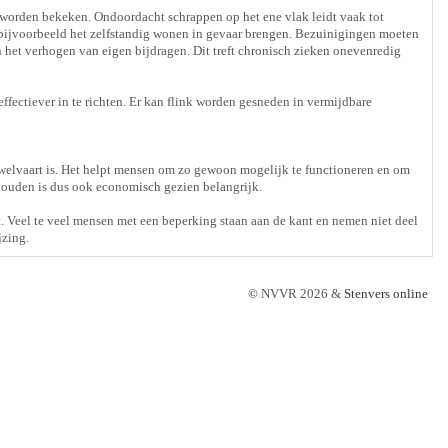
worden bekeken. Ondoordacht schrappen op het ene vlak leidt vaak tot
 bijvoorbeeld het zelfstandig wonen in gevaar brengen. Bezuinigingen moeten
 het verhogen van eigen bijdragen. Dit treft chronisch zieken onevenredig
ffectiever in te richten. Er kan flink worden gesneden in vermijdbare
elvaart is. Het helpt mensen om zo gewoon mogelijk te functioneren en om
houden is dus ook economisch gezien belangrijk.
t. Veel te veel mensen met een beperking staan aan de kant en nemen niet deel
jzing.
©
NVVR 2026 &
Stenvers online