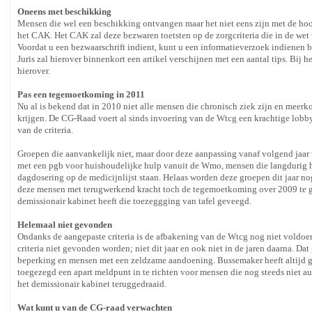
Oneens met beschikking
Mensen die wel een beschikking ontvangen maar het niet eens zijn met de h
het CAK. Het CAK zal deze bezwaren toetsten op de zorgcriteria die in de wet
Voordat u een bezwaarschrift indient, kunt u een informatieverzoek indienen 
Juris zal hierover binnenkort een artikel verschijnen met een aantal tips. Bij
hierover.
Pas een tegemoetkoming in 2011
Nu al is bekend dat in 2010 niet alle mensen die chronisch ziek zijn en me
krijgen. De CG-Raad voert al sinds invoering van de Wtcg een krachtige lobby
van de criteria.
Groepen die aanvankelijk niet, maar door deze aanpassing vanaf volgend jaa
met een pgb voor huishoudelijke hulp vanuit de Wmo, mensen die langdurig h
dagdosering op de medicijnlijst staan. Helaas worden deze groepen dit jaar n
deze mensen met terugwerkend kracht toch de tegemoetkoming over 2009 te g
demissionair kabinet heeft die toezeggging van tafel geveegd.
Helemaal niet gevonden
Ondanks de aangepaste criteria is de afbakening van de Wtcg nog niet voldoen
criteria niet gevonden worden; niet dit jaar en ook niet in de jaren daarna. D
beperking en mensen met een zeldzame aandoening. Bussemaker heeft altijd ge
toegezegd een apart meldpunt in te richten voor mensen die nog steeds niet 
het demissionair kabinet teruggedraaid.
Wat kunt u van de CG-raad verwachten