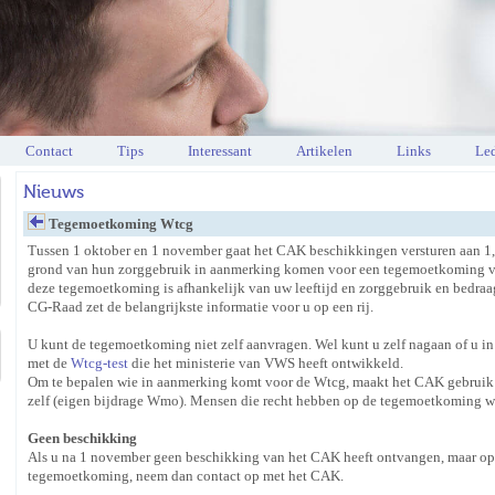
Contact
Tips
Interessant
Artikelen
Links
Led
Nieuws
Tegemoetkoming Wtcg
Tussen 1 oktober en 1 november gaat het CAK beschikkingen versturen aan 1,
grond van hun zorggebruik in aanmerking komen voor een tegemoetkoming va
deze tegemoetkoming is afhankelijk van uw leeftijd en zorggebruik en bedraa
CG-Raad zet de belangrijkste informatie voor u op een rij.
U kunt de tegemoetkoming niet zelf aanvragen. Wel kunt u zelf nagaan of u i
met de
Wtcg-test
die het ministerie van VWS heeft ontwikkeld.
Om te bepalen wie in aanmerking komt voor de Wtcg, maakt het CAK gebruik 
zelf (eigen bijdrage Wmo). Mensen die recht hebben op de tegemoetkoming wo
Geen beschikking
Als u na 1 november geen beschikking van het CAK heeft ontvangen, maar op
tegemoetkoming, neem dan contact op met het CAK.