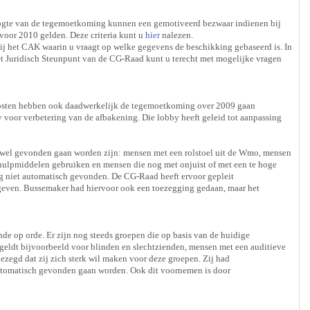
oogte van de tegemoetkoming kunnen een gemotiveerd bezwaar indienen bij
 voor 2010 gelden. Deze criteria kunt u
hier
nalezen.
bij het CAK waarin u vraagt op welke gegevens de beschikking gebaseerd is. In
 het Juridisch Steunpunt van de CG-Raad kunt u terecht met mogelijke vragen
erkosten hebben ook daadwerkelijk de tegemoetkoming over 2009 gaan
 voor verbetering van de afbakening. Die lobby heeft geleid tot aanpassing
r wel gevonden gaan worden zijn: mensen met een rolstoel uit de Wmo, mensen
ulpmiddelen gebruiken en mensen die nog met onjuist of met een te hoge
og niet automatisch gevonden. De CG-Raad heeft ervoor gepleit
even. Bussemaker had hiervoor ook een toezegging gedaan, maar het
de op orde. Er zijn nog steeds groepen die op basis van de huidige
at geldt bijvoorbeeld voor blinden en slechtzienden, mensen met een auditieve
zegd dat zij zich sterk wil maken voor deze groepen. Zij had
automatisch gevonden gaan worden. Ook dit voornemen is door