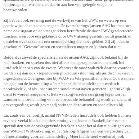
rapportage op te stellen, en daarin aan hen voorgelegde vragen te
beantwoorden.
Zij hebben ook ervaring met de werkwijze van het UWV, en weten op een
goede wijze daar mee om te gaan. De (verzekerings-)artsen AAG kunnen met
name ook ingaan op de vraagstukken betreffende de door UWV geselecteerde
functies, waarvoor een gekeurde door UWV alsnog geschikt wordt geacht, of
oordelen over zaken als een urenbeperking die moet gelden. Zij zijn daarin
geschoold. "Gewone" artsen en specialisten mogen en kunnen dat niet.
Beide, dus zowel de specialisten als de artsen AAG, zijn ook bekend bij de
rechtbanken, en spreken dus niet alleen met gezag, maar kennen ook het
juridisch klappen van de zweep. Wanneer de noodzaak zich daartoe voordoet,
worden zij dan ook - lopende een procedure - door mij, als juridisch adviseur,
ingeschakeld. Overigens niet bij WAO- en Wia geschillen alleen. Ook wanneer
het gaat om de beoordeling of een bepaalde behandeling als medisch
noodzakelijk, of als - naar internationale maatstaven gemeten - gebruikelijk
dient te worden aangemerkt (iets wat zorgverzekeraars graag tegenwerpen
wanneer om toestemming voor een bepaalde behandeling wordt verzocht, of
om vergoeding wordt gevraagd) springen deze artsen en specialisten bij.
En, zoals een behoorlijk aantal NVVR- leden inmiddels ook hebben kunnen
ervaren: veelal bleek de ondersteuning van deze onafhankelijke artsen en
specialisten van doorslaggevende betekenis voor het al dan niet krijgen van
een WAO- of WIA-uitkering, of het (alsnog) krijgen van een vergoeding van,
of toestemming voor, een behandeling. Meer incidenteel worden zij ook