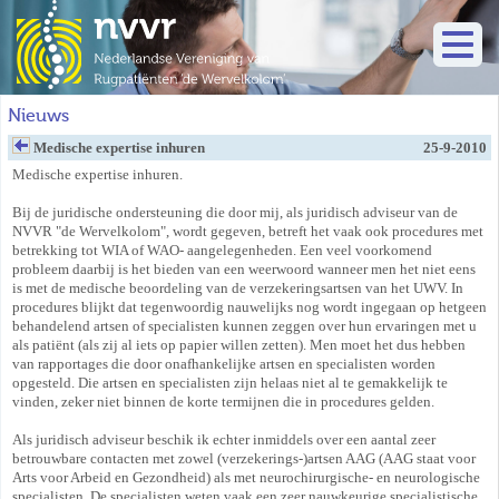
Nieuws
Medische expertise inhuren
25-9-2010
Medische expertise inhuren.
Bij de juridische ondersteuning die door mij, als juridisch adviseur van de
NVVR "de Wervelkolom", wordt gegeven, betreft het vaak ook procedures met
betrekking tot WIA of WAO- aangelegenheden. Een veel voorkomend
probleem daarbij is het bieden van een weerwoord wanneer men het niet eens
is met de medische beoordeling van de verzekeringsartsen van het UWV. In
procedures blijkt dat tegenwoordig nauwelijks nog wordt ingegaan op hetgeen
behandelend artsen of specialisten kunnen zeggen over hun ervaringen met u
als patiënt (als zij al iets op papier willen zetten). Men moet het dus hebben
van rapportages die door onafhankelijke artsen en specialisten worden
opgesteld. Die artsen en specialisten zijn helaas niet al te gemakkelijk te
vinden, zeker niet binnen de korte termijnen die in procedures gelden.
Als juridisch adviseur beschik ik echter inmiddels over een aantal zeer
betrouwbare contacten met zowel (verzekerings-)artsen AAG (AAG staat voor
Arts voor Arbeid en Gezondheid) als met neurochirurgische- en neurologische
specialisten. De specialisten weten vaak een zeer nauwkeurige specialistische