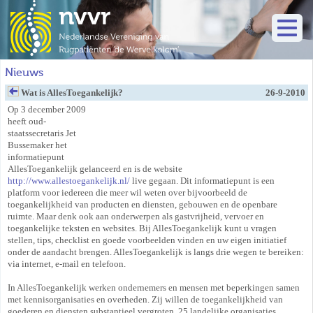
Nieuws
Wat is AllesToegankelijk?
26-9-2010
Op 3 december 2009
heeft oud-
staatssecretaris Jet
Bussemaker het
informatiepunt
AllesToegankelijk gelanceerd en is de website
http://www.allestoegankelijk.nl/
live gegaan. Dit informatiepunt is een
platform voor iedereen die meer wil weten over bijvoorbeeld de
toegankelijkheid van producten en diensten, gebouwen en de openbare
ruimte. Maar denk ook aan onderwerpen als gastvrijheid, vervoer en
toegankelijke teksten en websites. Bij AllesToegankelijk kunt u vragen
stellen, tips, checklist en goede voorbeelden vinden en uw eigen initiatief
onder de aandacht brengen. AllesToegankelijk is langs drie wegen te bereiken:
via internet, e-mail en telefoon.
In AllesToegankelijk werken ondernemers en mensen met beperkingen samen
met kennisorganisaties en overheden. Zij willen de toegankelijkheid van
goederen en diensten substantieel vergroten. 25 landelijke organisaties