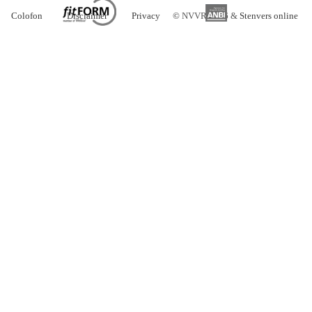
Colofon
Disclaimer
Privacy
©
NVVR 2026 &
Stenvers online