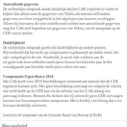
Aanvullende gegevens
De rechterlijke uitspraak maakt duidelijk dat het CAK verplicht is verder te
kijken dan alleen naar de gegevens van Vektis, als mensen zelf nadere
gegevens over hun zorggebruik in het afgelopen jaar kunnen overleggen.
Alleen bij bezwaren die niet onderbouwd worden met aanvullende gegevens
mag het CAK zich beperken tot gegevens van Vektis, om de aanspraak op de
CER vast te stellen.
Duidelijkheid
De rechterlijke uitspraak geeft ook duidelijkheid op andere punten.
Bijvoorbeeld dat het recht op compensatie is gebaseerd op strikte eisen, die
zijn vastgelegd in de wet. Voorbeeld: je moet echt voldoen aan de
eis geleverde hoeveelheden medicijnen binnen het kalender jaar. In het
voorafgaande jaar bestelde medicijnen tellen niet mee.
Compensatie Eigen Risico 2010
Het CAK heeft voor 2010 beschikkingen verstuurd aan mensen die de CER
tegemoet kunnen zien. Wie geen beschikking ontvangt en volgens de criteria
wel recht heeft op de CER kan via de website van het CAK alsnog een
aanvraag indienen. Mensen die denken dat zij onterecht geen CER ontvangen
kunnen een bezwaarprocedure aanspannen. Het is hierbij van belang dat u uw
bezwaar duidelijk motiveert.
Lees
hier
de uitspraak van de Centrale Raad van Beroep (CRvB)
Nieuwsbrief