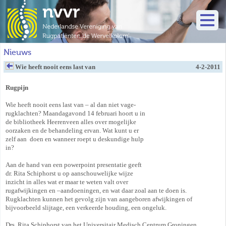
Nieuws
Wie heeft nooit eens last van
4-2-2011
Rugpijn
Wie heeft nooit eens last van – al dan niet vage-
rugklachten? Maandagavond 14 februari hoort u in
de bibliotheek Heerenveen alles over mogelijke
oorzaken en de behandeling ervan. Wat kunt u er
zelf aan doen en wanneer roept u deskundige hulp
in?
Aan de hand van een powerpoint presentatie geeft
dr. Rita Schiphorst u op aanschouwelijke wijze
inzicht in alles wat er maar te weten valt over
rugafwijkingen en –aandoeningen, en wat daar zoal aan te doen is.
Rugklachten kunnen het gevolg zijn van aangeboren afwijkingen of
bijvoorbeeld slijtage, een verkeerde houding, een ongeluk.
Drs. Rita Schiphorst van het Universitair Medisch Centrum Groningen