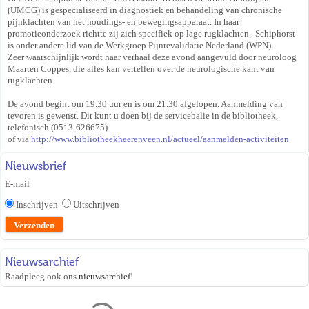
(UMCG) is gespecialiseerd in diagnostiek en behandeling van chronische
pijnklachten van het houdings- en bewegingsapparaat. In haar
promotieonderzoek richtte zij zich specifiek op lage rugklachten. Schiphorst
is onder andere lid van de Werkgroep Pijnrevalidatie Nederland (WPN).
Zeer waarschijnlijk wordt haar verhaal deze avond aangevuld door neuroloog
Maarten Coppes, die alles kan vertellen over de neurologische kant van
rugklachten.
De avond begint om 19.30 uur en is om 21.30 afgelopen. Aanmelding van
tevoren is gewenst. Dit kunt u doen bij de servicebalie in de bibliotheek,
telefonisch (0513-626675)
of via
http://www.bibliotheekheerenveen.nl/actueel/aanmelden-activiteiten
Nieuwsbrief
E-mail
Inschrijven
Uitschrijven
Nieuwsarchief
Raadpleeg ook ons
nieuwsarchief
!