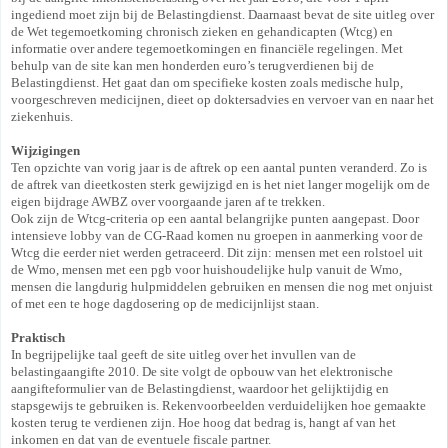
ingediend moet zijn bij de Belastingdienst. Daarnaast bevat de site uitleg over
de Wet tegemoetkoming chronisch zieken en gehandicapten (Wtcg) en
informatie over andere tegemoetkomingen en financiële regelingen. Met
behulp van de site kan men honderden euro’s terugverdienen bij de
Belastingdienst. Het gaat dan om specifieke kosten zoals medische hulp,
voorgeschreven medicijnen, dieet op doktersadvies en vervoer van en naar het
ziekenhuis.
Wijzigingen
Ten opzichte van vorig jaar is de aftrek op een aantal punten veranderd. Zo is
de aftrek van dieetkosten sterk gewijzigd en is het niet langer mogelijk om de
eigen bijdrage AWBZ over voorgaande jaren af te trekken.
Ook zijn de Wtcg-criteria op een aantal belangrijke punten aangepast. Door
intensieve lobby van de CG-Raad komen nu groepen in aanmerking voor de
Wtcg die eerder niet werden getraceerd. Dit zijn: mensen met een rolstoel uit
de Wmo, mensen met een pgb voor huishoudelijke hulp vanuit de Wmo,
mensen die langdurig hulpmiddelen gebruiken en mensen die nog met onjuist
of met een te hoge dagdosering op de medicijnlijst staan.
Praktisch
In begrijpelijke taal geeft de site uitleg over het invullen van de
belastingaangifte 2010. De site volgt de opbouw van het elektronische
aangifteformulier van de Belastingdienst, waardoor het gelijktijdig en
stapsgewijs te gebruiken is. Rekenvoorbeelden verduidelijken hoe gemaakte
kosten terug te verdienen zijn. Hoe hoog dat bedrag is, hangt af van het
inkomen en dat van de eventuele fiscale partner.