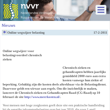
Nieuws
Online wegwijzer belasting
17-2-2011
Online wegwijzer voor
belastingvoordeel
chronisch
zieken
Chronisch zieken en
gehandicapten hebben jaarlijks
gemiddeld 2000 euro aan extra
kosten vanwege hun ziekte of
beperking. Gelukkig zijn die kosten deels aftrekbaar via de Belastingdienst.
Daarvoor geldt een wirwar aan regels. Om die inzichtelijk te maken,
lanceert de Chronisch zieken en Gehandicapten Raad (CG-Raad) op 10
februari de site
http://www.meerkosten.nl/
.
Voor mensen met hoge zorgkosten geeft deze site een praktische handleiding
bij de aangifte inkomstenbelasting over het jaar 2010, die voor 1 april