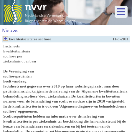
Nieuws
kwaliteitscriteria scoliose
11-5-2011
Factsheets
kwaliteitscriteria
scoliose per
ziekenhuis openbaar
De Vereniging van
scoliosepatiënten
heeft vandaag
factsheets met gegevens over 2010 op haar website geplaatst waardoor
patiënten inzicht krijgen in de naleving van de ‘Algemene kwaliteitscriteria
behandeling scoliose’ door ziekenhuizen. De kwaliteitscriteria bevatten
normen voor de behandeling van scoliose en deze zijn in 2010 vastgesteld.
In de kwaliteitscriteria is ook een ‘Algemeen diagnose- en behandelschema
scoliose’ opgenomen.
Scoliosepatiënten hebben nu informatie over de naleving van
kwaliteitscriteria per ziekenhuis ter beschikking die hen ondersteunt bij de
keuze van behandelaars en ziekenhuizen en bij het toetsen van de
behandeling. De vereniging zet hiermee een grote stap naar transparantie