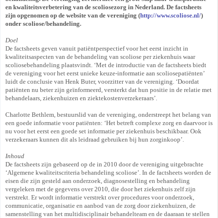
en kwaliteitsverbetering van de scoliosezorg in Nederland. De factsheets
zijn opgenomen op de website van de vereniging (
http://www.scoliose.nl/
)
onder scoliose/behandeling.
Doel
De factsheets geven vanuit patiëntperspectief voor het eerst inzicht in
kwaliteitsaspecten van de behandeling van scoliose per ziekenhuis waar
scoliosebehandeling plaatsvindt. ‘Met de introductie van de factsheets biedt
de vereniging voor het eerst unieke keuze-informatie aan scoliosepatiënten’
luidt de conclusie van Henk Buter, voorzitter van de vereniging. ‘Doordat
patiënten nu beter zijn geïnformeerd, versterkt dat hun positie in de relatie met
behandelaars, ziekenhuizen en ziektekostenverzekeraars’.
Charlotte Bethlem, bestuurslid van de vereniging, onderstreept het belang van
een goede informatie voor patiënten: ‘Het betreft complexe zorg en daarvoor is
nu voor het eerst een goede set informatie per ziekenhuis beschikbaar. Ook
verzekeraars kunnen dit als leidraad gebruiken bij hun zorginkoop’.
Inhoud
De factsheets zijn gebaseerd op de in 2010 door de vereniging uitgebrachte
‘Algemene kwaliteitscriteria behandeling scoliose’. In de factsheets worden de
eisen die zijn gesteld aan onderzoek, diagnosestelling en behandeling
vergeleken met de gegevens over 2010, die door het ziekenhuis zelf zijn
verstrekt. Er wordt informatie verstrekt over procedures voor onderzoek,
communicatie, organisatie en aanbod van de zorg door ziekenhuizen, de
samenstelling van het multidisciplinair behandelteam en de daaraan te stellen