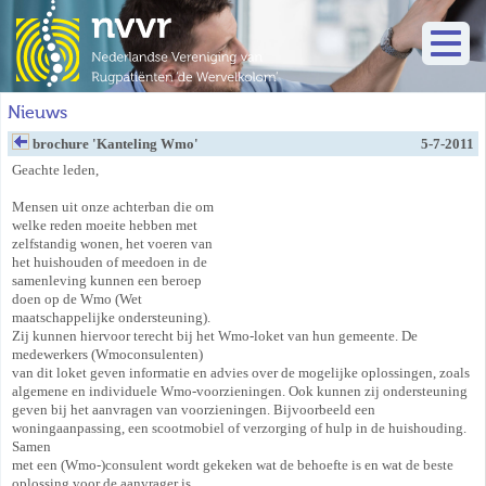
Nieuws
brochure 'Kanteling Wmo'
5-7-2011
Geachte leden,
Mensen uit onze achterban die om
welke reden moeite hebben met
zelfstandig wonen, het voeren van
het huishouden of meedoen in de
samenleving kunnen een beroep
doen op de Wmo (Wet
maatschappelijke ondersteuning).
Zij kunnen hiervoor terecht bij het Wmo-loket van hun gemeente. De
medewerkers (Wmoconsulenten)
van dit loket geven informatie en advies over de mogelijke oplossingen, zoals
algemene en individuele Wmo-voorzieningen. Ook kunnen zij ondersteuning
geven bij het aanvragen van voorzieningen. Bijvoorbeeld een
woningaanpassing, een scootmobiel of verzorging of hulp in de huishouding.
Samen
met een (Wmo-)consulent wordt gekeken wat de behoefte is en wat de beste
oplossing voor de aanvrager is.