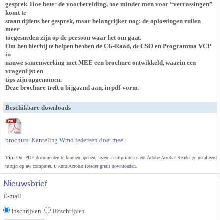
gesprek. Hoe beter de voorbereiding, hoe minder men voor “verrassingen”
komt te
staan tijdens het gesprek, maar belangrijker nog: de oplossingen zullen
meer
toegesneden zijn op de persoon waar het om gaat.
Om hen hierbij te helpen hebben de CG-Raad, de CSO en Programma VCP
in
nauwe samenwerking met MEE een brochure ontwikkeld, waarin een
vragenlijst en
tips zijn opgenomen.
Deze brochure treft u bijgaand aan, in pdf-vorm.
Beschikbare downloads
brochure 'Kanteling Wmo iedereen doet mee'
Tip:
Om PDF documenten te kunnen openen, lezen en uitprinten dient Adobe Acrobat Reader geïnstalleerd
te zijn op uw computer. U kunt Acrobat Reader
gratis downloaden
.
Nieuwsbrief
E-mail
Inschrijven
Uitschrijven