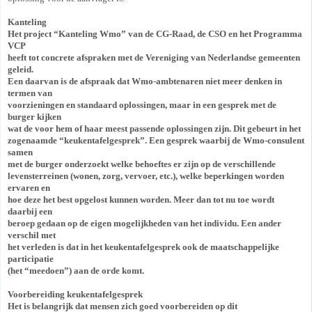
Kanteling
Het project “Kanteling Wmo” van de CG-Raad, de CSO en het Programma
VCP
heeft tot concrete afspraken met de Vereniging van Nederlandse gemeenten
geleid.
Een daarvan is de afspraak dat Wmo-ambtenaren niet meer denken in
termen van
voorzieningen en standaard oplossingen, maar in een gesprek met de
burger kijken
wat de voor hem of haar meest passende oplossingen zijn. Dit gebeurt in het
zogenaamde “keukentafelgesprek”. Een gesprek waarbij de Wmo-consulent
samen
met de burger onderzoekt welke behoeftes er zijn op de verschillende
levensterreinen (wonen, zorg, vervoer, etc.), welke beperkingen worden
ervaren en
hoe deze het best opgelost kunnen worden. Meer dan tot nu toe wordt
daarbij een
beroep gedaan op de eigen mogelijkheden van het individu. Een ander
verschil met
het verleden is dat in het keukentafelgesprek ook de maatschappelijke
participatie
(het “meedoen”) aan de orde komt.
Voorbereiding keukentafelgesprek
Het is belangrijk dat mensen zich goed voorbereiden op dit