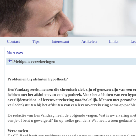
Contact
Tips
Interessant
Artikelen
Links
Led
Nieuws
Meldpunt verzekeringen
Problemen bij afsluiten hypotheek?
EenVandaag zoekt mensen die chronisch ziek zijn of genezen zijn van een er
hebben met het afsluiten van een hypotheek. Voor het afsluiten van een hypo
overlijdensrisico- of levensverzekering noodzakelijk. Mensen met gezondhe
verleden) stuiten bij het afsluiten van een levensverzekering soms op pro
De redactie van EenVandaag heeft de volgende vragen. Wat is uw ervaring met 
eentje of bent u geweigerd? En op welke gronden? Wat heeft u toen gedaan? G
Verzamelen
De CG-Raad heeft een meldpunt geopend waar u uw ervaringen met verzekeraa