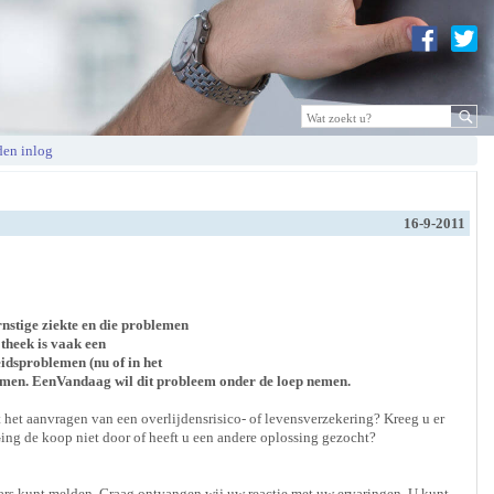
en inlog
16-9-2011
nstige ziekte en die problemen
theek is vaak een
idsproblemen (nu of in het
blemen. EenVandaag wil dit probleem onder de loep nemen.
het aanvragen van een overlijdensrisico- of levensverzekering? Kreeg u er
ing de koop niet door of heeft u een andere oplossing gezocht?
rs kunt melden. Graag ontvangen wij uw reactie met uw ervaringen. U kunt