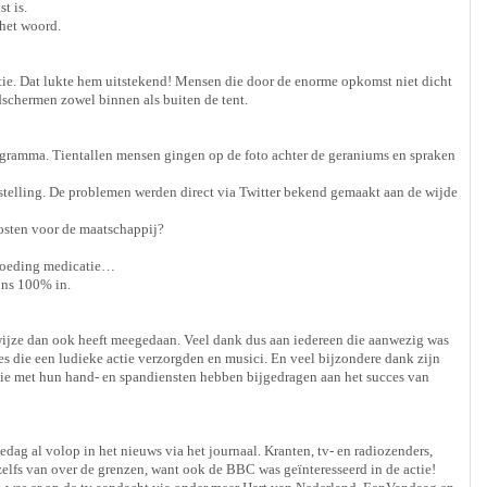
t is.
het woord.
actie. Dat lukte hem uitstekend! Mensen die door de enorme opkomst niet dicht
chermen zowel binnen als buiten de tent.
ramma. Tientallen mensen gingen op de foto achter de geraniums en spraken
stelling. De problemen werden direct via Twitter bekend gemaakt aan de wijde
kosten voor de maatschappij?
rgoeding medicatie…
 ons 100% in.
 wijze dan ook heeft meegedaan. Veel dank dus aan iedereen die aanwezig was
es die een ludieke actie verzorgden en musici. En veel bijzondere dank zijn
 die met hun hand- en spandiensten hebben bijgedragen aan het succes van
ag al volop in het nieuws via het journaal. Kranten, tv- en radiozenders,
elfs van over de grenzen, want ook de BBC was geïnteresseerd in de actie!