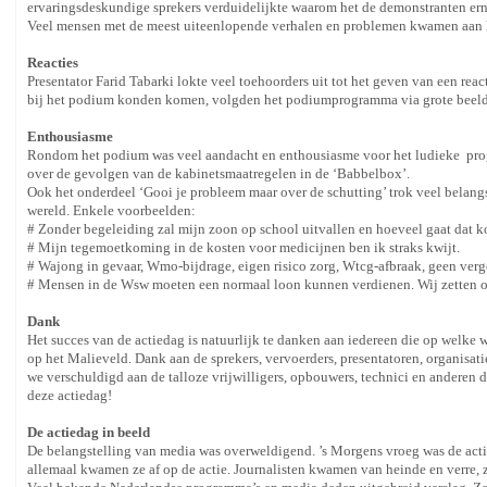
ervaringsdeskundige sprekers verduidelijkte waarom het de demonstranten erns
Veel mensen met de meest uiteenlopende verhalen en problemen kwamen aan 
Reacties
Presentator Farid Tabarki lokte veel toehoorders uit tot het geven van een re
bij het podium konden komen, volgden het podiumprogramma via grote beelds
Enthousiasme
Rondom het podium was veel aandacht en enthousiasme voor het ludieke prog
over de gevolgen van de kabinetsmaatregelen in de ‘Babbelbox’.
Ook het onderdeel ‘Gooi je probleem maar over de schutting’ trok veel belang
wereld. Enkele voorbeelden:
# Zonder begeleiding zal mijn zoon op school uitvallen en hoeveel gaat dat 
# Mijn tegemoetkoming in de kosten voor medicijnen ben ik straks kwijt.
# Wajong in gevaar, Wmo-bijdrage, eigen risico zorg, Wtcg-afbraak, geen ve
# Mensen in de Wsw moeten een normaal loon kunnen verdienen. Wij zetten
Dank
Het succes van de actiedag is natuurlijk te danken aan iedereen die op welke
op het Malieveld. Dank aan de sprekers, vervoerders, presentatoren, organisati
we verschuldigd aan de talloze vrijwilligers, opbouwers, technici en anderen
deze actiedag!
De actiedag in beeld
De belangstelling van media was overweldigend. ’s Morgens vroeg was de actied
allemaal kwamen ze af op de actie. Journalisten kwamen van heinde en verre, z