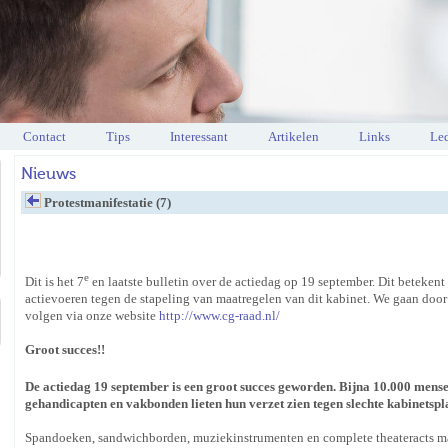
Contact
Tips
Interessant
Artikelen
Links
Led
Nieuws
Protestmanifestatie (7)
e
Dit is het 7
en laatste bulletin over de actiedag op 19 september. Dit beteken
actievoeren tegen de stapeling van maatregelen van dit kabinet. We gaan door 
volgen via onze website
http://www.cg-raad.nl/
Groot succes!!
De actiedag 19 september is een groot succes geworden. Bijna 10.000 mense
gehandicapten en vakbonden lieten hun verzet zien tegen slechte kabinetspl
Spandoeken, sandwichborden, muziekinstrumenten en complete theateracts ma