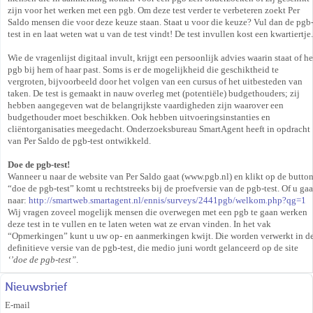
zijn voor het werken met een pgb. Om deze test verder te verbeteren zoekt Per
Saldo mensen die voor deze keuze staan. Staat u voor die keuze? Vul dan de pgb
test in en laat weten wat u van de test vindt! De test invullen kost een kwartiertje.
Wie de vragenlijst digitaal invult, krijgt een persoonlijk advies waarin staat of he
pgb bij hem of haar past. Soms is er de mogelijkheid die geschiktheid te
vergroten, bijvoorbeeld door het volgen van een cursus of het uitbesteden van
taken. De test is gemaakt in nauw overleg met (potentiële) budgethouders; zij
hebben aangegeven wat de belangrijkste vaardigheden zijn waarover een
budgethouder moet beschikken. Ook hebben uitvoeringsinstanties en
cliëntorganisaties meegedacht. Onderzoeksbureau SmartAgent heeft in opdracht
van Per Saldo de pgb-test ontwikkeld.
Doe de pgb-test!
Wanneer u naar de website van Per Saldo gaat (www.pgb.nl) en klikt op de butto
“doe de pgb-test” komt u rechtstreeks bij de proefversie van de pgb-test. Of u gaa
naar:
http://smartweb.smartagent.nl/ennis/surveys/2441pgb/welkom.php?qg=1
Wij vragen zoveel mogelijk mensen die overwegen met een pgb te gaan werken
deze test in te vullen en te laten weten wat ze ervan vinden. In het vak
“Opmerkingen” kunt u uw op- en aanmerkingen kwijt. Die worden verwerkt in d
definitieve versie van de pgb-test, die medio juni wordt gelanceerd op de site
‘’doe de pgb-test”
.
Nieuwsbrief
E-mail