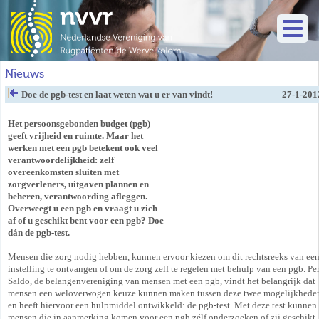
Nieuws
Doe de pgb-test en laat weten wat u er van vindt!
27-1-201
Het persoonsgebonden budget (pgb)
geeft vrijheid en ruimte. Maar het
werken met een pgb betekent ook veel
verantwoordelijkheid: zelf
overeenkomsten sluiten met
zorgverleners, uitgaven plannen en
beheren, verantwoording afleggen.
Overweegt u een pgb en vraagt u zich
af of u geschikt bent voor een pgb? Doe
dán de pgb-test.
Mensen die zorg nodig hebben, kunnen ervoor kiezen om dit rechtsreeks van ee
instelling te ontvangen of om de zorg zelf te regelen met behulp van een pgb. Pe
Saldo, de belangenvereniging van mensen met een pgb, vindt het belangrijk dat
mensen een weloverwogen keuze kunnen maken tussen deze twee mogelijkhede
en heeft hiervoor een hulpmiddel ontwikkeld: de pgb-test. Met deze test kunnen
mensen die in aanmerking komen voor een pgb zélf onderzoeken of zij geschikt