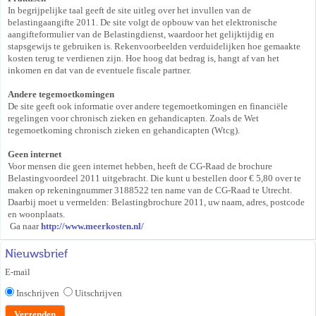
In begrijpelijke taal geeft de site uitleg over het invullen van de
belastingaangifte 2011. De site volgt de opbouw van het elektronische
aangifteformulier van de Belastingdienst, waardoor het gelijktijdig en
stapsgewijs te gebruiken is. Rekenvoorbeelden verduidelijken hoe gemaakte
kosten terug te verdienen zijn. Hoe hoog dat bedrag is, hangt af van het
inkomen en dat van de eventuele fiscale partner.
Andere tegemoetkomingen
De site geeft ook informatie over andere tegemoetkomingen en financiële
regelingen voor chronisch zieken en gehandicapten. Zoals de Wet
tegemoetkoming chronisch zieken en gehandicapten (Wtcg).
Geen internet
Voor mensen die geen internet hebben, heeft de CG-Raad de brochure
Belastingvoordeel 2011 uitgebracht. Die kunt u bestellen door € 5,80 over te
maken op rekeningnummer 3188522 ten name van de CG-Raad te Utrecht.
Daarbij moet u vermelden: Belastingbrochure 2011, uw naam, adres, postcode
en woonplaats.
Ga naar
http://www.meerkosten.nl/
Nieuwsbrief
E-mail
Inschrijven
Uitschrijven