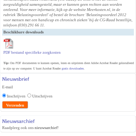
zorgvuldigheid samengesteld, maar er kunnen geen rechten aan worden
ontleend. Voor meer informatie, kijk op de website Meerkosten.nl, in de
rubriek 'Belastingvoordeel' of bestel de brochure ‘Belastingvoordeel 2012
voor mensen met een handicap en chronisch zieken’ bij de CG-Raad bestellijn,
telefoon (030) 291 66 11.
Beschikbare downloads
PDF bestand specifieke zorgkosten
Tip:
Om PDF documenten te kunnen openen, lezen en uitprinten dient Adobe Acrobat Reader geïnstalleerd
te zijn op uw computer. U kunt Acrobat Reader
gratis downloaden
.
Nieuwsbrief
E-mail
Inschrijven
Uitschrijven
Nieuwsarchief
Raadpleeg ook ons
nieuwsarchief
!