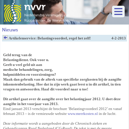
Nieuws
Artikelenservice: Belastingvoordeel, regel het zelf!
4-2-2013
Geld terug van de
Belastingdienst. Ook voor u.
Geeft u veel geld uit aan
medische behandelingen, zorg,
hulpmiddelen en voorzieningen?
Maak dan gebruik van de aftrek van specifieke zorgkosten bij de aangifte
inkomstenbelasting. Hoe dat in zijn werk gaat leest u in dit artikel, in tien
vragen en antwoorden. Haal dit voordeel naar u toe!
Dit artikel gaat over de aangifte over het belastingjaar 2012. U doet deze
aangifte in het voorjaar van 2013.
Eind januari 2013 verschijnt de brochure ‘Belastingvoordeel 2012’ en vanaf
februari 2013 – is de vernieuwde website
www.meerkosten.nl
in de lucht.
Deze informatie wordt u aangeboden door de Chronisch zieken en
Gehandicapten Raad Nederland (CG-Raad). De tekst is met de meeste