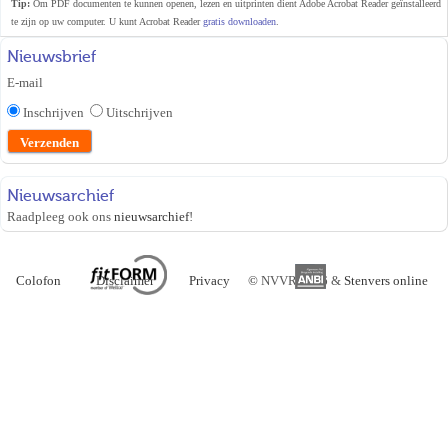
Tip:
Om PDF documenten te kunnen openen, lezen en uitprinten dient Adobe Acrobat Reader geïnstalleerd
te zijn op uw computer. U kunt Acrobat Reader
gratis downloaden
.
Nieuwsbrief
E-mail
Inschrijven
Uitschrijven
Nieuwsarchief
Raadpleeg ook ons
nieuwsarchief
!
Colofon
Disclaimer
Privacy
©
NVVR 2026 &
Stenvers online