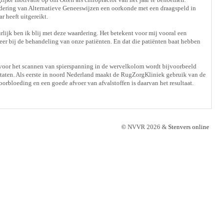
rdering van Alternatieve Geneeswijzen een oorkonde met een draagspeld in
r heeft uitgereikt.
urlijk ben ik blij met deze waardering. Het betekent voor mij vooral een
er bij de behandeling van onze patiënten. En dat die patiënten baat hebben
oor het scannen van spierspanning in de wervelkolom wordt bijvoorbeeld
aten. Als eerste in noord Nederland maakt de RugZorgKliniek gebruik van de
orbloeding en een goede afvoer van afvalstoffen is daarvan het resultaat.
©
NVVR 2026 &
Stenvers online