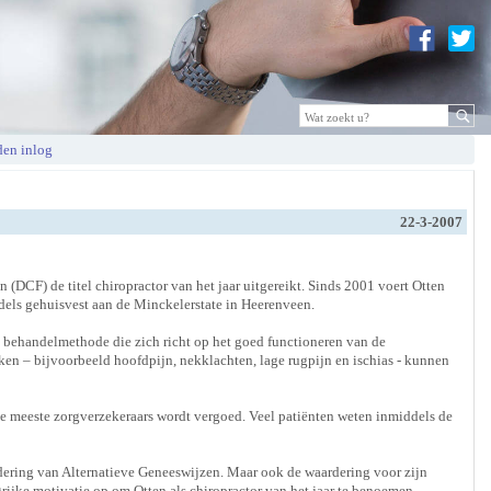
en inlog
22-3-2007
n (DCF) de titel chiropractor van het jaar uitgereikt. Sinds 2001 voert Otten
dels gehuisvest aan de Minckelerstate in Heerenveen.
n behandelmethode die zich richt op het goed functioneren van de
en – bijvoorbeeld hoofdpijn, nekklachten, lage rugpijn en ischias - kunnen
de meeste zorgverzekeraars wordt vergoed. Veel patiënten weten inmiddels de
rdering van Alternatieve Geneeswijzen. Maar ook de waardering voor zijn
ijke motivatie op om Otten als chiropractor van het jaar te benoemen.