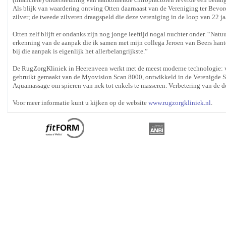
Als blijk van waardering ontving Otten daarnaast van de Vereniging ter Bevo
zilver; de tweede zilveren draagspeld die deze vereniging in de loop van 22 jaa
Otten zelf blijft er ondanks zijn nog jonge leeftijd nogal nuchter onder. “Natu
erkenning van de aanpak die ik samen met mijn collega Jeroen van Beers hante
bij die aanpak is eigenlijk het allerbelangrijkste.”
De RugZorgKliniek in Heerenveen werkt met de meest moderne technologie: v
gebruikt gemaakt van de Myovision Scan 8000, ontwikkeld in de Verenigde St
Aquamassage om spieren van nek tot enkels te masseren. Verbetering van de do
Voor meer informatie kunt u kijken op de website
www.rugzorgkliniek.nl
.