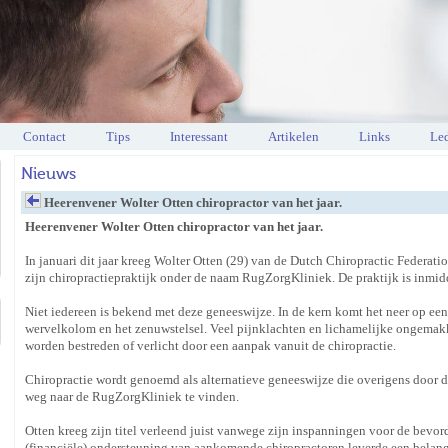
Contact
Tips
Interessant
Artikelen
Links
Led
Nieuws
Heerenvener Wolter Otten chiropractor van het jaar.
Heerenvener Wolter Otten chiropractor van het jaar.
In januari dit jaar kreeg Wolter Otten (29) van de Dutch Chiropractic Federatio
zijn chiropractiepraktijk onder de naam RugZorgKliniek. De praktijk is inmid
Niet iedereen is bekend met deze geneeswijze. In de kern komt het neer op ee
wervelkolom en het zenuwstelsel. Veel pijnklachten en lichamelijke ongemakk
worden bestreden of verlicht door een aanpak vanuit de chiropractie.
Chiropractie wordt genoemd als alternatieve geneeswijze die overigens door 
weg naar de RugZorgKliniek te vinden.
Otten kreeg zijn titel verleend juist vanwege zijn inspanningen voor de bevo
(financiële) ondersteuning van aankomende chiropractoren leverde een belangr