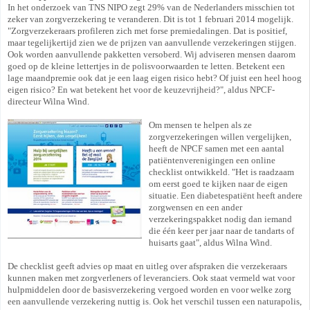
In het onderzoek van TNS NIPO zegt 29% van de Nederlanders misschien tot
zeker van zorgverzekering te veranderen. Dit is tot 1 februari 2014 mogelijk.
"Zorgverzekeraars profileren zich met forse premiedalingen. Dat is positief,
maar tegelijkertijd zien we de prijzen van aanvullende verzekeringen stijgen.
Ook worden aanvullende pakketten versoberd. Wij adviseren mensen daarom
goed op de kleine lettertjes in de polisvoorwaarden te letten. Betekent een
lage maandpremie ook dat je een laag eigen risico hebt? Of juist een heel hoog
eigen risico? En wat betekent het voor de keuzevrijheid?", aldus NPCF-
directeur Wilna Wind.
Om mensen te helpen als ze
zorgverzekeringen willen vergelijken,
heeft de NPCF samen met een aantal
patiëntenverenigingen een online
checklist ontwikkeld. "Het is raadzaam
om eerst goed te kijken naar de eigen
situatie. Een diabetespatiënt heeft andere
zorgwensen en een ander
verzekeringspakket nodig dan iemand
die één keer per jaar naar de tandarts of
huisarts gaat", aldus Wilna Wind.
De checklist geeft advies op maat en uitleg over afspraken die verzekeraars
kunnen maken met zorgverleners of leveranciers. Ook staat vermeld wat voor
hulpmiddelen door de basisverzekering vergoed worden en voor welke zorg
een aanvullende verzekering nuttig is. Ook het verschil tussen een naturapolis,