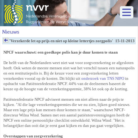
Nieuws
'Verzekerde let op prijs en niet op kleine lettertjes zorgpolis'
15-11-2013
NPCF waarschuwt: een goedkope polis kan je duur komen te staan
De helft van de Nederlanders weet niet wat voor zorgverzekering ze afgesloten
heeft. Ook weten de meeste mensen niet wat het verschil tussen een naturapolis
en een restitutiepolis is. Bij de keuze voor een zorgverzekering letten
verzekerden vooral op de kosten. Dit blijkt uit
onderzoek van TNS NIPO
in
opdracht van Patiëntenfederatie NPCF. 44% van de deelnemers baseert de
keuze op de hoogte van de verzekeringspremie, 38% let ook op de korting.
Patiëntenfederatie NPCF adviseert mensen om niet alleen naar de prijs te
kijken. "Al die lage verzekeringspremies die we nu zien, lijken goed nieuws.
Maar een lage prijs kan mensen duur komen te staan," waarschuwt NPCF-
directeur Wilna Wind. Samen met een aantal patiëntenverenigingen heeft de
NPCF een online persoonlijke checklist ontwikkeld. Wilna Wind: "Het is
belangrijker dan ooit dat je eerst gaat kijken en dan pas gaat vergelijken.
Overstappen van zorgverzekering