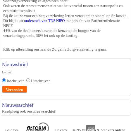
voor zorgverzekering ze afgesloten heeft.
Ook weten de meeste mensen niet wat het verschil tussen een naturapolis en
een restitutiepolis is.
Bij de keuze voor een zorgverzekering letten verzekerden vooral op de kosten.
Dit blijkt uit
onderzoek van TNS NIPO
in opdracht van Patiëntenfederatie
NPCF.
44% van de deelnemers baseert de keuze op de hoogte van de
verzekeringspremie, 38% let ook op de korting.
Klik op afbeelding om naar de Zorgzine Zorgverzekering te gaan.
Nieuwsbrief
E-mail
Inschrijven
Uitschrijven
Nieuwsarchief
Raadpleeg ook ons
nieuwsarchief
!
Colofon
Disclaimer
Privacy
©
NVVR 2026 &
Stenvers online