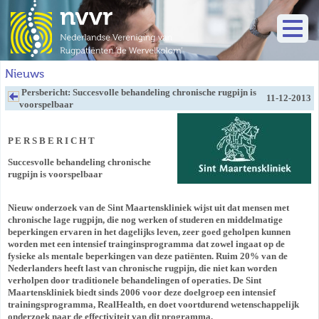
Nieuws
Persbericht: Succesvolle behandeling chronische rugpijn is
11-12-2013
voorspelbaar
P E R S B E R I C H T
Succesvolle behandeling chronische
rugpijn is voorspelbaar
Nieuw onderzoek van de Sint Maartenskliniek wijst uit dat mensen met
chronische lage rugpijn, die nog werken of studeren en middelmatige
beperkingen ervaren in het dagelijks leven, zeer goed geholpen kunnen
worden met een intensief trainginsprogramma dat zowel ingaat op de
fysieke als mentale beperkingen van deze patiënten. Ruim 20% van de
Nederlanders heeft last van chronische rugpijn, die niet kan worden
verholpen door traditionele behandelingen of operaties. De Sint
Maartenskliniek biedt sinds 2006 voor deze doelgroep een intensief
trainingsprogramma, RealHealth, en doet voortdurend wetenschappelijk
onderzoek naar de effectiviteit van dit programma.