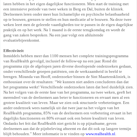
laten hebben in het eigen dagelijkse functioneren. Men start de training met
een intensieve periode van twee weken in Berg en Dal, buiten de kliniek.
Deelnemers leren onder meer hun lichamelijke en psychische belastbaarheid
op te bouwen, grenzen te stellen en hun medicatie af te bouwen. Na deze twee
weken leert men de geleerde vaardigheden toe te passen in de eigen dagelijkse
praktijk en op het werk. Na 1 maand is de eerste terugkomdag en wordt de
gang van zaken besproken. Na een jaar volgt een afsluitende
evaluatiebijeenkomst.
Effectiviteit
Inmiddels hebben meer dan 1100 mensen het complete trainingsprogramma
van RealHealth gevolgd, inclusief de follow-up na een jaar. Rond dit
programma zijn de afgelopen jaren diverse doorlopende onderzoeken gedaan,
onder verschillende groepen patiënten, om de werkzaamheid in beeld te
brengen. Miranda van Hooff, onderzoeker binnen de Sint Maartenskliniek, is
enthousiast over de resultaten: “We kunnen niet anders concluderen dan dat
het programma werkt! Verschillende onderzoeken laten dat heel duidelijk zien.
Na het volgen van de eerste fase van het programma, na twee weken, geeft het
merendeel van de deelnemers aan beter te functioneren en ervaart men al een
grotere kwaliteit van leven. Maar we zien ook structurele verbeteringen. Een
ander onderzoek wees namelijk uit dat twee jaar na het volgen van het
RealHealth programma, 85% van de deelnemers een verbetering ervaart in het
dagelijks functioneren en 80% ervaart ook een betere kwaliteit van leven.
Ondanks het feit dat RealHealth niet gericht is op pijnafname, geven
deelnemers aan dat de pijnbeleving afneemt en dat dit ook op langere termijn
blijft behouden.” Meer informatie is te vinden op
www.realhealth.nl
.