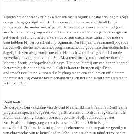
Tijdens het onderzoek zijn 524 mensen met langdurig bestaande lage rugpijn
een jaar lang gevolgd vóór, tijdens en na deelname aan het RealHealth
programma. Het onderzoek wijst uit dat met name mensen die voorafgaand
aan de behandeling nog werken of studeren en middelmatige beperkingen in
het dagelijks functioneren ervaren door hun chronische rugpijn, de meeste
baat hebben bij het RealHealth programma. Na één jaar bleek namelijk dat de
succesvolle deelnemers aan het programma, net zo goed functioneerden in hun
dagelijks leven als gezonde mensen. Het onderzoek is uitgevoerd door de
wervelkolom vakgroep van de Sint Maartenskliniek, onder andere door dr.
Maarten Spruit, orthopedisch chirurg: “Het gaat hierbij om een beperkt aantal
factoren bij de patiënt, die makkelijk in kaart te brengen zijn. Deze
onderzoeksresultaten kunnen dus bijdragen aan een snellere en efficiëntere
indicatiestelling voor de beste behandeling, en het RealHealth programma in
het bijzonder.”
RealHealth
De wervelkolom vakgroep van de Sint Maartenskliniek heeft het RealHealth
programma speciaal opgezet voor patiënten met chronische rugklachten die
niet in aanmerking komen voor een operatie of pijnbehandeling. Het
RealHealth trainingsprogramma is tussen 2004 en 2006 in Engeland
ontwikkeld. Tijdens de training leren deelnemers om de negatieve gevolgen
van chronische pijn te beïnvloeden. Men leert om de pijn minder invloed te