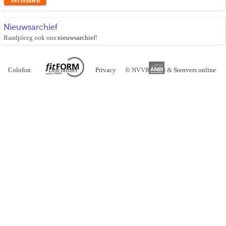
Nieuwsarchief
Raadpleeg ook ons
nieuwsarchief
!
Colofon
Disclaimer
Privacy
©
NVVR 2026 &
Stenvers online