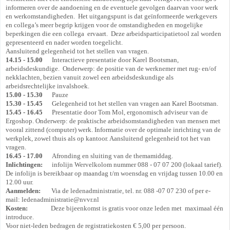
informeren over de aandoening en de eventuele gevolgen daarvan voor werk
en werkomstandigheden. Het uitgangspunt is dat geïnformeerde werkgevers
en collega’s meer begrip krijgen voor de omstandigheden en mogelijke
beperkingen die een collega ervaart. Deze arbeidsparticipatietool zal worden
gepresenteerd en nader worden toegelicht.
Aansluitend gelegenheid tot het stellen van vragen.
14.15 - 15.00
Interactieve presentatie door Karel Bootsman,
arbeidsdeskundige. Onderwerp: de positie van de werknemer met rug- en/of
nekklachten, bezien vanuit zowel een arbeidsdeskundige als
arbeidsrechtelijke invalshoek.
15.00 - 15.30
Pauze
15.30 - 15.45
Gelegenheid tot het stellen van vragen aan Karel Bootsman.
15.45 - 16.45
Presentatie door Tom Mol, ergonomisch adviseur van de
Ergoshop. Onderwerp: de praktische arbeidsomstandigheden van mensen met
vooral zittend (computer) werk. Informatie over de optimale inrichting van de
werkplek, zowel thuis als op kantoor. Aansluitend gelegenheid tot het van
vragen.
16.45 - 17.00
Afronding en sluiting van de themamiddag.
Inlichtingen:
infolijn Wervelkolom nummer 088 - 07 07 200 (lokaal tarief).
De infolijn is bereikbaar op maandag t/m woensdag en vrijdag tussen 10.00 en
12.00 uur.
Aanmelden:
Via de ledenadministratie, tel. nr. 088 -07 07 230 of per e-
mail: ledenadministratie@nvvr.nl
Kosten:
Deze bijeenkomst is gratis voor onze leden met maximaal één
introduce.
Voor niet-leden bedragen de registratiekosten € 5,00 per persoon.