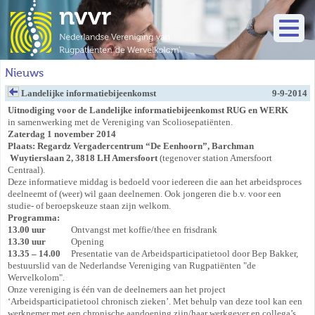
Nieuws
Landelijke informatiebijeenkomst
9-9-2014
Uitnodiging voor de Landelijke informatiebijeenkomst
RUG en WERK
in samenwerking met de Vereniging van Scoliosepatiënten.
Zaterdag 1 november 2014
Plaats: Regardz Vergadercentrum “De Eenhoorn”, Barchman
Wuytierslaan 2, 3818 LH Amersfoort
(tegenover station Amersfoort
Centraal).
Deze informatieve middag is bedoeld voor iedereen die aan het arbeidsproces
deelneemt of (weer) wil gaan deelnemen. Ook jongeren die b.v. voor een
studie- of beroepskeuze staan zijn welkom.
Programma:
13.00 uur
Ontvangst met koffie/thee en frisdrank
13.30 uur
Opening
13.35 – 14.00
Presentatie van de Arbeidsparticipatietool door Bep Bakker,
bestuurslid van de Nederlandse Vereniging van Rugpatiënten "de
Wervelkolom".
Onze vereniging is één van de deelnemers aan het project
‘Arbeidsparticipatietool chronisch zieken’. Met behulp van deze tool kan een
werknemer met een chronische aandoening zijn/haar werkgever en collega’s