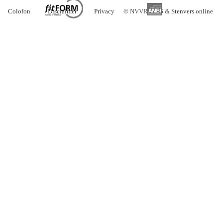
Colofon
Disclaimer
Privacy
©
NVVR 2026 &
Stenvers online