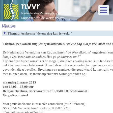
Nieuws
Themabijeenkomst “de ene dag kun je veel..."
Themabijeenkomst:
Rug- en/of nekklachten: ‘de ene dag kun je veel meer dan
De Nederlandse Vereniging van Rugpatiënten “de Wervelkolom” organiseert ee
kun je veel meer dan de andere. Hoe ga je daarmee om?”
Tijdens deze bijeenkomst is er de mogelijkheid om ervaringskennis uit te wisse
nekklachten is een hele kunst. U heeft daar ook vast ervaring in opgedaan en mi
gevonden die u bevallen. Ervaringen en manieren die goud waard kunnen zijn v
mee kunnen doen. De themabijeenkomst wordt gehouden op:
maandag 2 maart 2015
van
14.00 – 16.00 uur
Refajaziekenhuis, Boerhaavestraat 1, 9501 HE Stadskanaal
Vergaderruimte 4
Voor gratis deelname kunt u zich aanmelden (tot 27 februari).
NVVR “de Wervelkolom” telefoon: 088-0707210
of e-mail: secretariaat@nvvr.nl