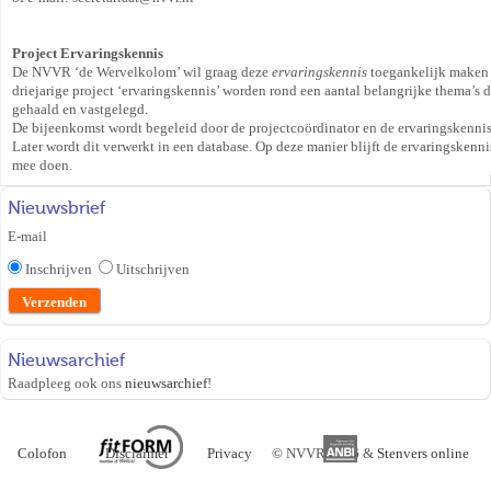
Project Ervaringskennis
De NVVR ‘de Wervelkolom’ wil graag deze
ervaringskennis
toegankelijk maken 
driejarige project ‘ervaringskennis’ worden rond een aantal belangrijke thema’s
gehaald en vastgelegd.
De bijeenkomst wordt begeleid door de projectcoördinator en de ervaringskenni
Later wordt dit verwerkt in een database. Op deze manier blijft de ervaringsken
mee doen.
Nieuwsbrief
E-mail
Inschrijven
Uitschrijven
Nieuwsarchief
Raadpleeg ook ons
nieuwsarchief
!
Colofon
Disclaimer
Privacy
©
NVVR 2026 &
Stenvers online