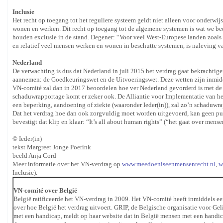
Inclusie
Het recht op toegang tot het reguliere systeem geldt niet alleen voor onderwij
wonen en werken. Dit recht op toegang tot de algemene systemen is wat we bed
houden exclusie in de stand. Degener: “Voor veel West-Europese landen zoals 
en relatief veel mensen werken en wonen in beschutte systemen, is naleving va
Nederland
De verwachting is dus dat Nederland in juli 2015 het verdrag gaat bekrachti
aannemen: de Goedkeuringswet en de Uitvoeringswet. Deze wetten zijn inmid
VN-comité zal dan in 2017 beoordelen hoe ver Nederland gevorderd is met de 
schaduwrapportage komt er zeker ook. De Alliantie voor Implementatie van 
een beperking, aandoening of ziekte (waaronder Ieder(in)), zal zo’n schaduwr
Dat het verdrag hoe dan ook zorgvuldig moet worden uitgevoerd, kan geen pun
bevestigt dat klip en klaar: “It’s all about human rights” (“het gaat over mense
© Ieder(in)
tekst Margreet Jonge Poerink
beeld Anja Cord
Meer informatie over het VN-verdrag op
www.meedoeniseenmensenrecht.nl
,
w
Inclusie).
VN-comité over België
België ratificeerde het VN-verdrag in 2009. Het VN-comité heeft inmiddels e
over hoe België het verdrag uitvoert. GRIP, de Belgische organisatie voor Ge
met een handicap, meldt op haar website dat in België mensen met een handic