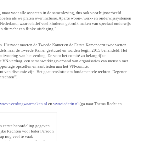
s, maar voor alle aspecten in de samenleving, dus ook voor bijvoorbeeld
oelen als we praten over inclusie. Aparte woon-, werk- en onderwijssystemen
Nederland, waar relatief veel kinderen gebruik maken van speciaal onderwijs
n dit recht een flinke uitdaging.”
gen. Hiervoor moeten de Tweede Kamer en de Eerste Kamer eerst twee wetten
dels naar de Tweede Kamer gestuurd en worden begin 2015 behandeld. Het
uitvoering van het verdrag. De voor het comité zo belangrijke
het VN-verdrag, een samenwerkingsverband van organisaties van mensen met
apportage opstellen en aanbieden aan het VN-comité.
t van discussie zijn. Het gaat tenslotte om fundamentele rechten. Degener
nrechten”).
ww.vnverdragwaarmaken.nl
en
www.iederin.nl
(ga naar Thema Recht en
en eerste beoordeling gegeven
lijke Rechten voor Ieder Persoon
ap nog veel te vaak