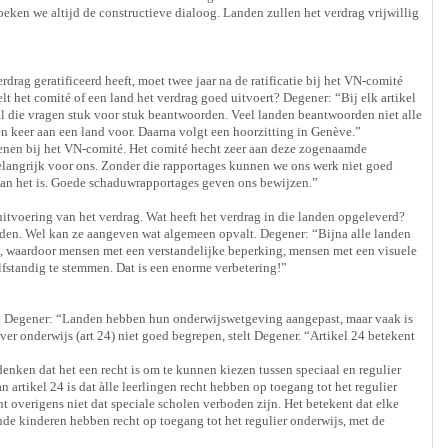
eken we altijd de constructieve dialoog. Landen zullen het verdrag vrijwillig
rdrag geratificeerd heeft, moet twee jaar na de ratificatie bij het VN-comité
 het comité of een land het verdrag goed uitvoert? Degener: “Bij elk artikel
 al die vragen stuk voor stuk beantwoorden. Veel landen beantwoorden niet alle
 keer aan een land voor. Daarna volgt een hoorzitting in Genève.”
ienen bij het VN-comité. Het comité hecht zeer aan deze zogenaamde
langrijk voor ons. Zonder die rapportages kunnen we ons werk niet goed
an het is. Goede schaduwrapportages geven ons bewijzen.”
tvoering van het verdrag. Wat heeft het verdrag in die landen opgeleverd?
nden. Wel kan ze aangeven wat algemeen opvalt. Degener: “Bijna alle landen
t, waardoor mensen met een verstandelijke beperking, mensen met een visuele
lfstandig te stemmen. Dat is een enorme verbetering!”
js. Degener: “Landen hebben hun onderwijswetgeving aangepast, maar vaak is
er onderwijs (art 24) niet goed begrepen, stelt Degener. “Artikel 24 betekent
nken dat het een recht is om te kunnen kiezen tussen speciaal en regulier
an artikel 24 is dat àlle leerlingen recht hebben op toegang tot het regulier
t overigens niet dat speciale scholen verboden zijn. Het betekent dat elke
nde kinderen hebben recht op toegang tot het regulier onderwijs, met de