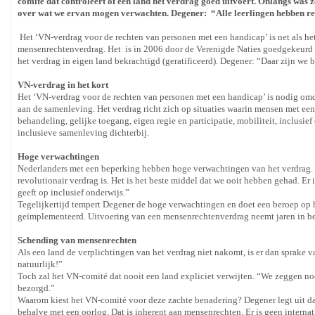
comité dat controleert of een land het verdrag goed uitvoert. Onlangs was 
over wat we ervan mogen verwachten. Degener: “Alle leerlingen hebben rech
Het ‘VN-verdrag voor de rechten van personen met een handicap’ is net als 
mensenrechtenverdrag. Het is in 2006 door de Verenigde Naties goedgekeurd
het verdrag in eigen land bekrachtigd (geratificeerd). Degener: “Daar zijn we b
VN-verdrag in het kort
Het ‘VN-verdrag voor de rechten van personen met een handicap’ is nodig o
aan de samenleving. Het verdrag richt zich op situaties waarin mensen met een
behandeling, gelijke toegang, eigen regie en participatie, mobiliteit, inclusie
inclusieve samenleving dichterbij.
Hoge verwachtingen
Nederlanders met een beperking hebben hoge verwachtingen van het verdrag. Z
revolutionair verdrag is. Het is het beste middel dat we ooit hebben gehad. Er 
geeft op inclusief onderwijs.”
Tegelijkertijd tempert Degener de hoge verwachtingen en doet een beroep op 
geïmplementeerd. Uitvoering van een mensenrechtenverdrag neemt jaren in be
Schending van mensenrechten
Als een land de verplichtingen van het verdrag niet nakomt, is er dan sprake
natuurlijk!”
Toch zal het VN-comité dat nooit een land expliciet verwijten. “We zeggen no
bezorgd.”
Waarom kiest het VN-comité voor deze zachte benadering? Degener legt uit dat
behalve met een oorlog. Dat is inherent aan mensenrechten. Er is geen inter