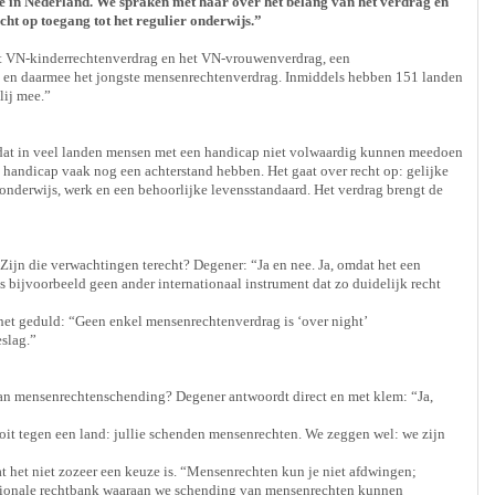
ze in Nederland. We spraken met haar over het belang van het verdrag en
t op toegang tot het regulier onderwijs.”
het VN-kinderrechtenverdrag en het VN-vrouwenverdrag, een
 en daarmee het jongste mensenrechtenverdrag. Inmiddels hebben 151 landen
lij mee.”
mdat in veel landen mensen met een handicap niet volwaardig kunnen meedoen
 handicap vaak nog een achterstand hebben. Het gaat over recht op: gelijke
f onderwijs, werk en een behoorlijke levensstandaard. Het verdrag brengt de
ijn die verwachtingen terecht? Degener: “Ja en nee. Ja, omdat het een
is bijvoorbeeld geen ander internationaal instrument dat zo duidelijk recht
het geduld: “Geen enkel mensenrechtenverdrag is ‘over night’
slag.”
 van mensenrechtenschending? Degener antwoordt direct en met klem: “Ja,
oit tegen een land: jullie schenden mensenrechten. We zeggen wel: we zijn
 het niet zozeer een keuze is. “Mensenrechten kun je niet afdwingen;
nationale rechtbank waaraan we schending van mensenrechten kunnen