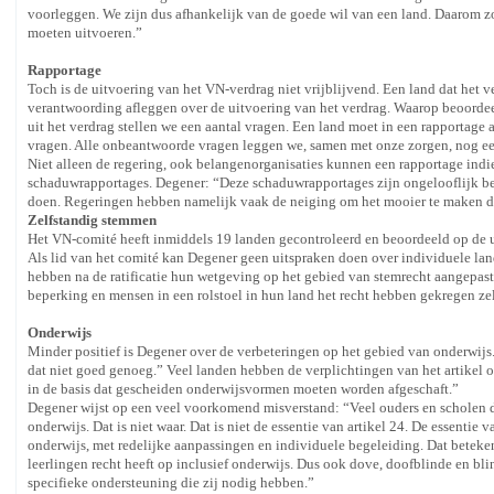
voorleggen. We zijn dus afhankelijk van de goede wil van een land. Daarom zo
moeten uitvoeren.”
Rapportage
Toch is de uitvoering van het VN-verdrag niet vrijblijvend. Een land dat het ve
verantwoording afleggen over de uitvoering van het verdrag. Waarop beoordeelt
uit het verdrag stellen we een aantal vragen. Een land moet in een rapportage
vragen. Alle onbeantwoorde vragen leggen we, samen met onze zorgen, nog een
Niet alleen de regering, ook belangenorganisaties kunnen een rapportage ind
schaduwrapportages. Degener: “Deze schaduwrapportages zijn ongelooflijk be
doen. Regeringen hebben namelijk vaak de neiging om het mooier te maken d
Zelfstandig stemmen
Het VN-comité heeft inmiddels 19 landen gecontroleerd en beoordeeld op de ui
Als lid van het comité kan Degener geen uitspraken doen over individuele la
hebben na de ratificatie hun wetgeving op het gebied van stemrecht aangepas
beperking en mensen in een rolstoel in hun land het recht hebben gekregen ze
Onderwijs
Minder positief is Degener over de verbeteringen op het gebied van onderwi
dat niet goed genoeg.” Veel landen hebben de verplichtingen van het artikel ov
in de basis dat gescheiden onderwijsvormen moeten worden afgeschaft.”
Degener wijst op een veel voorkomend misverstand: “Veel ouders en scholen de
onderwijs. Dat is niet waar. Dat is niet de essentie van artikel 24. De essentie v
onderwijs, met redelijke aanpassingen en individuele begeleiding. Dat beteken
leerlingen recht heeft op inclusief onderwijs. Dus ook dove, doofblinde en bli
specifieke ondersteuning die zij nodig hebben.”