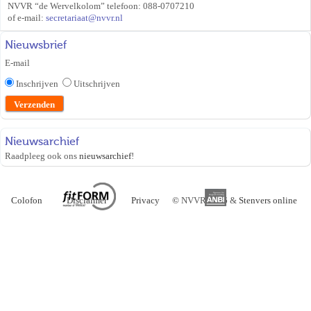
NVVR “de Wervelkolom” telefoon: 088-0707210
of e-mail:
secretariaat@nvvr.nl
Nieuwsbrief
E-mail
Inschrijven
Uitschrijven
Nieuwsarchief
Raadpleeg ook ons
nieuwsarchief
!
Colofon
Disclaimer
Privacy
©
NVVR 2026 &
Stenvers online