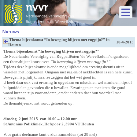
Nieuws
Thema bijeenkomst “In beweging blijven met rugpijn?” in
10-4-2015
Houten
Thema bijeenkomst
“
In beweging blijven met rugpijn?”
De Nederlandse Vereniging van Rugpatiënten ‘de Wervelkolom’ organiseert
een themabijeenkomst over
“In beweging blijven met rugpijn?”
Tijdens deze bijeenkomst is er de mogelijkheid om ervaringskennis uit te
wisselen met lotgenoten. Omgaan met rug en/of nekklachten is een hele kunst.
Bewegen is pijnlijk, maar ze zeggen dat het wél goed is.
U heeft daar ook vast ervaring in opgedaan en misschien wel manieren, tips of
hulpmiddelen gevonden die u bevallen. Ervaringen en manieren die goud
waard kunnen zijn voor anderen, omdat anderen daar hun voordeel mee
kunnen doen.
De themabijeenkomst wordt gehouden op:
dinsdag 2 juni 2015 van
10.00 – 12.00 uur
St Antonius Polikliniek, Hofspoor 2, 3994 VT Houten
Voor gratis deelname kunt u zich aanmelden (tot 29 mei)