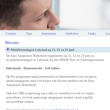
Contact
Tips
Interessant
Artikelen
Links
Led
Nieuws
Mobiliteitsdagen Lelystad op 21, 22 en 23 juni
De Auto Aanpassers Nederland organiseren op 21, 22 en 23 juni as.
de mobiliteitsdagen in Lelystad, bij het ANWB Test- en Trainingscentrum.
Informatie - Demonstratie - Zelf rijden
Op het programma staan presentaties en demonstraties van een groot
aantal aangepaste auto's en busjes van diverse merken van de Auto
Aanpassers Nederland!
Ook het CBR is aanwezig om u alles te vertellen over de te volgen
procedures, en in de aanwezige aangepaste lesauto's kunt u gelijk
een proefritje maken.
Voor meer informatie kijk op
www.mobiliteitsdagen.nl