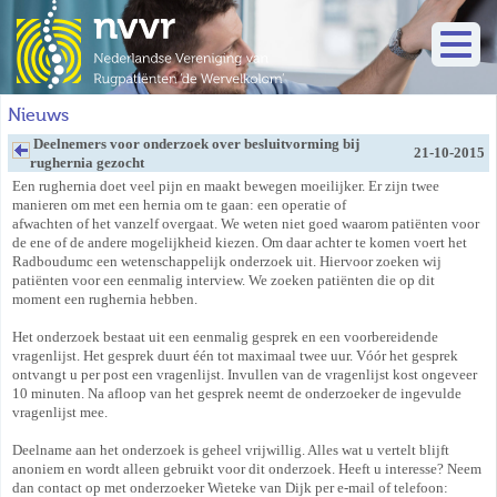
Nieuws
Deelnemers voor onderzoek over besluitvorming bij
21-10-2015
rughernia gezocht
Een rughernia doet veel pijn en maakt bewegen moeilijker. Er zijn twee
manieren om met een hernia om te gaan: een operatie of
afwachten of het vanzelf overgaat. We weten niet goed waarom patiënten voor
de ene of de andere mogelijkheid kiezen. Om daar achter te komen voert het
Radboudumc een wetenschappelijk onderzoek uit. Hiervoor zoeken wij
patiënten voor een eenmalig interview. We zoeken patiënten die op dit
moment een rughernia hebben.
Het onderzoek bestaat uit een eenmalig gesprek en een voorbereidende
vragenlijst. Het gesprek duurt één tot maximaal twee uur. Vóór het gesprek
ontvangt u per post een vragenlijst. Invullen van de vragenlijst kost ongeveer
10 minuten. Na afloop van het gesprek neemt de onderzoeker de ingevulde
vragenlijst mee.
Deelname aan het onderzoek is geheel vrijwillig. Alles wat u vertelt blijft
anoniem en wordt alleen gebruikt voor dit onderzoek. Heeft u interesse? Neem
dan contact op met onderzoeker Wieteke van Dijk per e-mail of telefoon: