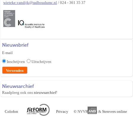
wieteke.vandijk@radboudumc.nl
/ 024 - 361 35 37
Nieuwsbrief
E-mail
Inschrijven
Uitschrijven
Nieuwsarchief
Raadpleeg ook ons
nieuwsarchief
!
Colofon
Disclaimer
Privacy
©
NVVR 2026 &
Stenvers online