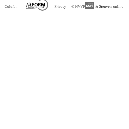
Colofon
Disclaimer
Privacy
©
NVVR 2026 &
Stenvers online