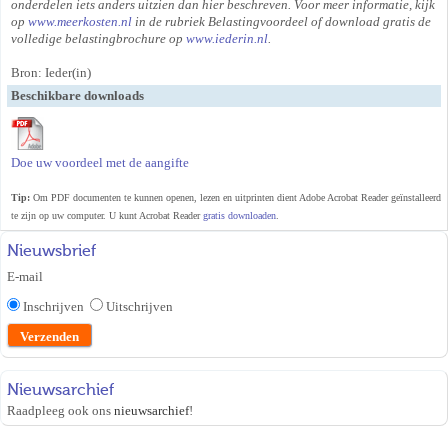
onderdelen iets anders uitzien dan hier beschreven. Voor meer informatie, kijk
op
www.meerkosten.nl
in de rubriek Belastingvoordeel of download gratis de
volledige belastingbrochure op
www.iederin.nl
.
Bron: Ieder(in)
Beschikbare downloads
Doe uw voordeel met de aangifte
Tip:
Om PDF documenten te kunnen openen, lezen en uitprinten dient Adobe Acrobat Reader geïnstalleerd
te zijn op uw computer. U kunt Acrobat Reader
gratis downloaden
.
Nieuwsbrief
E-mail
Inschrijven
Uitschrijven
Nieuwsarchief
Raadpleeg ook ons
nieuwsarchief
!