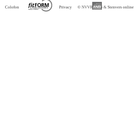
Colofon
Disclaimer
Privacy
©
NVVR 2026 &
Stenvers online