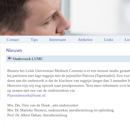
Contact
Tips
Interessant
Artikelen
Links
Led
Nieuws
Onderzoek LUMC
Binnen het Leids Universitair Medisch Centrum is er een nieuwe studie gestar
bij patiënten met lage rugpijn met de pijnstiller Palexia (Tapentadol). Een v
doen aan dit onderzoek is dat de klachten van rugpijn langer dan 3 maanden b
Hiervoor zijn wij nog opzoek naar proefpersonen. Voor meer informatie over h
op nemen met een van de onderzoekers via:
Pijnonderzoek@lumc.nl
Mw. Drs. Tine van de Donk , arts onderzoeker
Mw. Dr. Marieke Niesters, onderzoeker, anesthesioloog-in-opleiding
Prof. Dr. Albert Dahan, Anesthesioloog