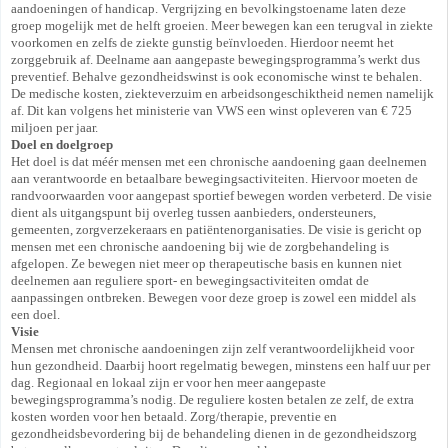
aandoeningen of handicap. Vergrijzing en bevolkingstoename laten deze
groep mogelijk met de helft groeien. Meer bewegen kan een terugval in ziekte
voorkomen en zelfs de ziekte gunstig beïnvloeden. Hierdoor neemt het
zorggebruik af. Deelname aan aangepaste bewegingsprogramma’s werkt dus
preventief. Behalve gezondheidswinst is ook economische winst te behalen.
De medische kosten, ziekteverzuim en arbeidsongeschiktheid nemen namelijk
af. Dit kan volgens het ministerie van VWS een winst opleveren van € 725
miljoen per jaar.
Doel en doelgroep
Het doel is dat méér mensen met een chronische aandoening gaan deelnemen
aan verantwoorde en betaalbare bewegingsactiviteiten. Hiervoor moeten de
randvoorwaarden voor aangepast sportief bewegen worden verbeterd. De visie
dient als uitgangspunt bij overleg tussen aanbieders, ondersteuners,
gemeenten, zorgverzekeraars en patiëntenorganisaties. De visie is gericht op
mensen met een chronische aandoening bij wie de zorgbehandeling is
afgelopen. Ze bewegen niet meer op therapeutische basis en kunnen niet
deelnemen aan reguliere sport- en bewegingsactiviteiten omdat de
aanpassingen ontbreken. Bewegen voor deze groep is zowel een middel als
een doel.
Visie
Mensen met chronische aandoeningen zijn zelf verantwoordelijkheid voor
hun gezondheid. Daarbij hoort regelmatig bewegen, minstens een half uur per
dag. Regionaal en lokaal zijn er voor hen meer aangepaste
bewegingsprogramma’s nodig. De reguliere kosten betalen ze zelf, de extra
kosten worden voor hen betaald. Zorg/therapie, preventie en
gezondheidsbevordering bij de behandeling dienen in de gezondheidszorg