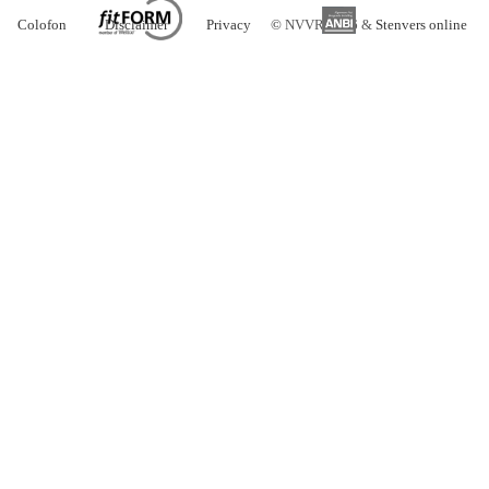
Colofon
Disclaimer
Privacy
©
NVVR 2026 &
Stenvers online