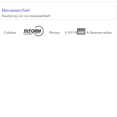
Nieuwsarchief
Raadpleeg ook ons
nieuwsarchief
!
Colofon
Disclaimer
Privacy
©
NVVR 2026 &
Stenvers online