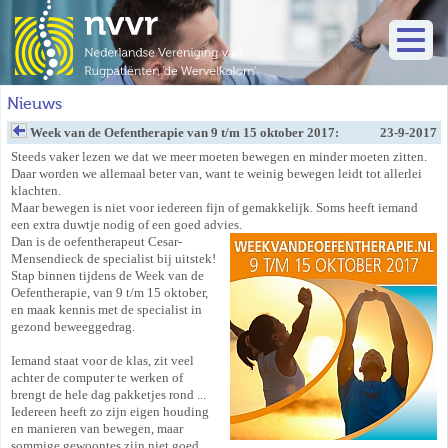
Nieuws
Week van de Oefentherapie van 9 t/m 15 oktober 2017:
23-9-2017
Steeds vaker lezen we dat we meer moeten bewegen en minder moeten zitten.
Daar worden we allemaal beter van, want te weinig bewegen leidt tot allerlei
klachten.
Maar bewegen is niet voor iedereen fijn of gemakkelijk. Soms heeft iemand
een extra duwtje nodig of een goed advies.
Dan is de oefentherapeut Cesar-
Mensendieck de specialist bij uitstek!
Stap binnen tijdens de Week van de
Oefentherapie, van 9 t/m 15 oktober,
en maak kennis met de specialist in
gezond beweeggedrag.
Iemand staat voor de klas, zit veel
achter de computer te werken of
brengt de hele dag pakketjes rond ...
Iedereen heeft zo zijn eigen houding
en manieren van bewegen, maar
sommige gewoontes zijn niet goed