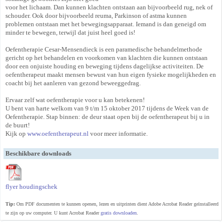
voor het lichaam. Dan kunnen klachten ontstaan aan bijvoorbeeld rug, nek of
schouder. Ook door bijvoorbeeld reuma, Parkinson of astma kunnen
problemen ontstaan met het bewegingsapparaat. Iemand is dan geneigd om
minder te bewegen, terwijl dat juist heel goed is!
Oefentherapie Cesar-Mensendieck is een paramedische behandelmethode
gericht op het behandelen en voorkomen van klachten die kunnen ontstaan
door een onjuiste houding en beweging tijdens dagelijkse activiteiten. De
oefentherapeut maakt mensen bewust van hun eigen fysieke mogelijkheden en
coacht bij het aanleren van gezond beweeggedrag.
Ervaar zelf wat oefentherapie voor u kan betekenen!
U bent van harte welkom van 9 t/m 15 oktober 2017 tijdens de Week van de
Oefentherapie. Stap binnen: de deur staat open bij de oefentherapeut bij u in
de buurt!
Kijk op
www.oefentherapeut.nl
voor meer informatie.
Beschikbare downloads
flyer houdingschek
Tip:
Om PDF documenten te kunnen openen, lezen en uitprinten dient Adobe Acrobat Reader geïnstalleerd
te zijn op uw computer. U kunt Acrobat Reader
gratis downloaden
.