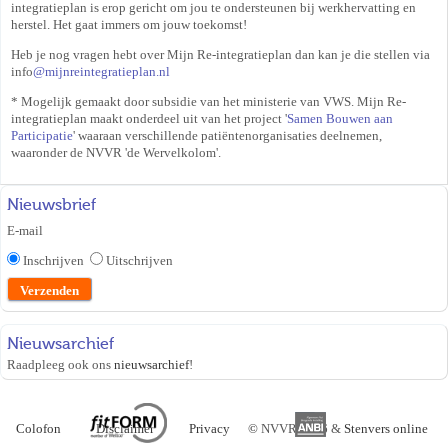
integratieplan is erop gericht om jou te ondersteunen bij werkhervatting en
herstel. Het gaat immers om jouw toekomst!
Heb je nog vragen hebt over Mijn Re-integratieplan dan kan je die stellen via
ofni
@mijnreintegratieplan.nl
* Mogelijk gemaakt door
subsidie van het ministerie van VWS. Mijn Re-
integratieplan maakt onderdeel uit van het project '
Samen Bouwen aan
Participatie
' waaraan verschillende patiëntenorganisaties deelnemen,
waaronder de
NVVR 'de Wervelkolom'.
Nieuwsbrief
E-mail
Inschrijven
Uitschrijven
Nieuwsarchief
Raadpleeg ook ons
nieuwsarchief
!
Colofon
Disclaimer
Privacy
©
NVVR 2026 &
Stenvers online