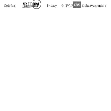
Colofon
Disclaimer
Privacy
©
NVVR 2026 &
Stenvers online