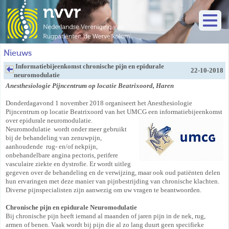
Nieuws
Informatiebijeenkomst chronische pijn en epidurale
22-10-2018
neuromodulatie
Anesthesiologie Pijncentrum op locatie Beatrixoord, Haren
Donderdagavond 1 november 2018 organiseert het Anesthesiologie
Pijncentrum op locatie Beatrixoord van het UMCG een informatiebijeenkomst
over epidurale
neuromodulatie.
Neuromodulatie wordt onder meer gebruikt
bij de behandeling van zenuwpijn,
aanhoudende rug- en/of nekpijn,
onbehandelbare angina pectoris, perifere
vasculaire ziekte en dystrofie. Er wordt uitleg
gegeven over de behandeling en de verwijzing, maar ook oud patiënten delen
hun ervaringen met deze manier van pijnbestrijding van chronische klachten.
Diverse pijnspecialisten zijn aanwezig om uw vragen te beantwoorden.
Chronische pijn en
epidurale
Neuromodulatie
Bij chronische pijn heeft iemand al maanden of jaren pijn in de nek, rug,
armen of benen. Vaak wordt bij pijn die al zo lang duurt geen specifieke