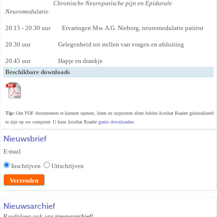
Chronische Neuropatische pijn en Epidurale
Neuromodulatie.
20.15 - 20.30 uur Ervaringen Mw. A.G. Nieborg, neuromodulatie patiënt
20.30 uur Gelegenheid tot stellen van vragen en afsluiting
20.45 uur Hapje en drankje
Beschikbare downloads
Tip:
Om PDF documenten te kunnen openen, lezen en uitprinten dient Adobe Acrobat Reader geïnstalleerd
te zijn op uw computer. U kunt Acrobat Reader
gratis downloaden
.
Nieuwsbrief
E-mail
Inschrijven
Uitschrijven
Nieuwsarchief
Raadpleeg ook ons
nieuwsarchief
!