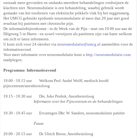
oorzaak meer gevonden en ondanks meerdere behandelingen verdwijnen de
klachten niet. Neuromodulatie is een behandeling, waarbij gebruik wordt
gemaakt van het toedienen van elektrische prikkels vlak bij het ruggenmerg.
Het UMCG gebruikt epidurale neuromodulatie al meer dan 20 jaar met goed
resultaat bij patiënten met chronische pijn.
De informatiebijeenkomst - in de Week van de Pijn - start om 19.00 uur aan de
Dilgtweg 5 in Haren - en zowel verwijzers als patiënten zijn van harte welkom
om zich te laten informeren.
U kunt zich voor 24 oktober via
neuromodulatie@umcg.nl
aanmelden voor de
informatieavond.
Voor meer informatie over neuromodulatie kunt u
http://neuromodulatie.com
raadplegen.
Programma Informatieavond
19.00 - 19.15 uur Welkom Prof. André Wolff, medisch hoofd
pijncentrum/anesthesioloog
19.15 - 19.30 uur Drs. Joke Perdok, Anesthesioloog
Informatie over het Pijncentrum en de behandelingen
19.30 - 19.45 uur Ervaringen Dhr. W. Sanders, neuromodulatie patiënt
Pauze
20.00 - 20.15 uur Dr. Ulrich Beese, Anesthesioloog