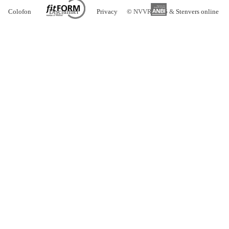
Colofon
Disclaimer
Privacy
©
NVVR 2026 &
Stenvers online