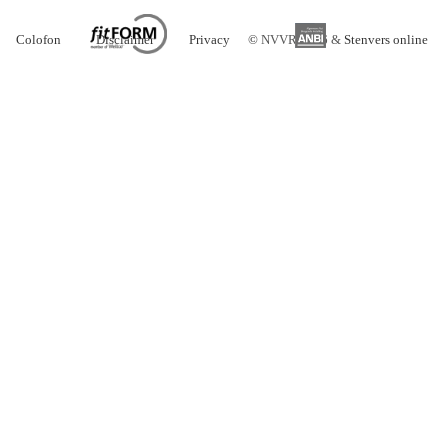
Colofon
Disclaimer
Privacy
©
NVVR 2026 &
Stenvers online